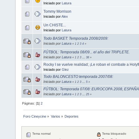
Iniciado por
Latura
Tommy Morrison
Iniciado por
Alex
Un CHISTE...
Iniciado por
Latura
Todo BASKET: Temporada 2008/2009:
Iniciado por
Latura
«
1
2
3
4
»
FÚTBOL: Temporada 08/09... el año del TRIPLETE.
Iniciado por
Latura
«
1
2
3
...
38
»
Rocky I se vuelve realidad; ¡Le roban el combate a Holyfi
Iniciado por
Glez
Todo BALONCESTO temporada 2007/08:
Iniciado por
Latura
«
1
2
3
...
5
»
FÚTBOL: Temporada 07/08: EUROCOPA 2008, ESPAÑA..
Iniciado por
Latura
«
1
2
3
...
25
»
Páginas: [
1
]
2
Foro Cineycine
»
Varios
»
Deportes
Tema normal
Tema bloqueado