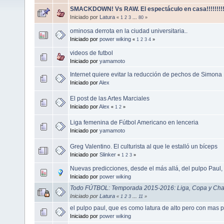
SMACKDOWN! Vs RAW. El espectáculo en casa!!!!!!!!!!
Iniciado por
Latura
«
1
2
3
...
80
»
ominosa derrota en la ciudad universitaria..
Iniciado por
power wiking
«
1
2
3
4
»
videos de futbol
Iniciado por
yamamoto
Internet quiere evitar la reducción de pechos de Simona
Iniciado por
Alex
El post de las Artes Marciales
Iniciado por
Alex
«
1
2
»
Liga femenina de Fútbol Americano en lenceria
Iniciado por
yamamoto
Greg Valentino. El culturista al que le estalló un bíceps
Iniciado por
Slinker
«
1
2
3
»
Nuevas predicciones, desde el más allá, del pulpo Paul
Iniciado por
power wiking
Todo FÚTBOL: Temporada 2015-2016: Liga, Copa y Ch
Iniciado por
Latura
«
1
2
3
...
11
»
el pulpo paul, que es como latura de alto pero con mas p
Iniciado por
power wiking