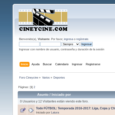
Bienvenido(a),
Visitante
. Por favor,
ingresa
o
regístrate
.
Ingresar con nombre de usuario, contraseña y duración de la sesión
Inicio
Ayuda
Buscar
Calendario
Ingresar
Registrarse
Foro Cineycine
»
Varios
»
Deportes
Páginas: [
1
]
2
Asunto
/
Iniciado por
0 Usuarios y 12 Visitantes están viendo este foro.
Todo FÚTBOL: Temporada 2016-2017: Liga, Copa y C
Iniciado por
Latura