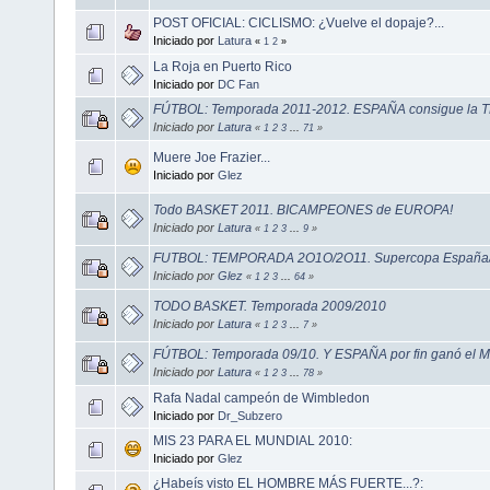
POST OFICIAL: CICLISMO: ¿Vuelve el dopaje?...
Iniciado por
Latura
«
1
2
»
La Roja en Puerto Rico
Iniciado por
DC Fan
FÚTBOL: Temporada 2011-2012. ESPAÑA consigue la 
Iniciado por
Latura
«
1
2
3
...
71
»
Muere Joe Frazier...
Iniciado por
Glez
Todo BASKET 2011. BICAMPEONES de EUROPA!
Iniciado por
Latura
«
1
2
3
...
9
»
FUTBOL: TEMPORADA 2O1O/2O11. Supercopa España/E
Iniciado por
Glez
«
1
2
3
...
64
»
TODO BASKET. Temporada 2009/2010
Iniciado por
Latura
«
1
2
3
...
7
»
FÚTBOL: Temporada 09/10. Y ESPAÑA por fin ganó el M
Iniciado por
Latura
«
1
2
3
...
78
»
Rafa Nadal campeón de Wimbledon
Iniciado por
Dr_Subzero
MIS 23 PARA EL MUNDIAL 2010:
Iniciado por
Glez
¿Habeís visto EL HOMBRE MÁS FUERTE...?: