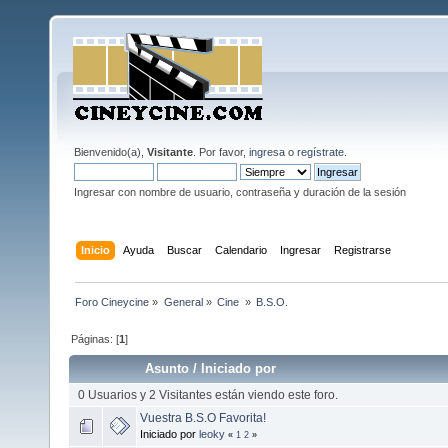
Bienvenido(a),
Visitante
. Por favor,
ingresa
o
regístrate
.
Ingresar con nombre de usuario, contraseña y duración de la sesión
Inicio
Ayuda
Buscar
Calendario
Ingresar
Registrarse
Foro Cineycine
»
General
»
Cine 
»
B.S.O.
Páginas: [
1
]
Asunto
/
Iniciado por
0 Usuarios y 2 Visitantes están viendo este foro.
Vuestra B.S.O Favorita!
Iniciado por
leoky
«
1
2
»