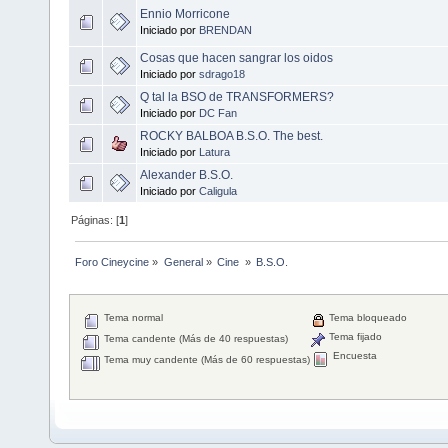
Ennio Morricone
Iniciado por
BRENDAN
Cosas que hacen sangrar los oidos
Iniciado por
sdrago18
Q tal la BSO de TRANSFORMERS?
Iniciado por
DC Fan
ROCKY BALBOA B.S.O. The best.
Iniciado por
Latura
Alexander B.S.O.
Iniciado por
Caligula
Páginas: [
1
]
Foro Cineycine
»
General
»
Cine 
»
B.S.O.
Tema normal
Tema bloqueado
Tema fijado
Tema candente (Más de 40 respuestas)
Encuesta
Tema muy candente (Más de 60 respuestas)