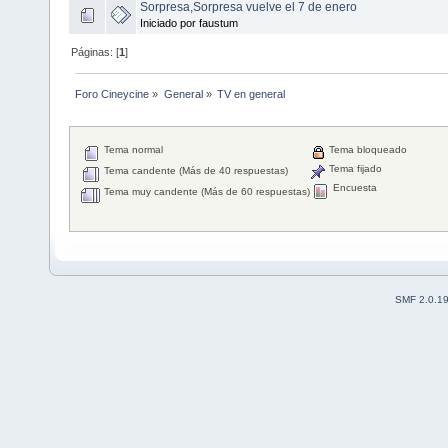
Sorpresa,Sorpresa vuelve el 7 de enero
Iniciado por faustum
Páginas: [
1
]
Foro Cineycine
»
General
»
TV en general
Tema normal
Tema bloqueado
Tema fijado
Tema candente (Más de 40 respuestas)
Encuesta
Tema muy candente (Más de 60 respuestas)
SMF 2.0.1