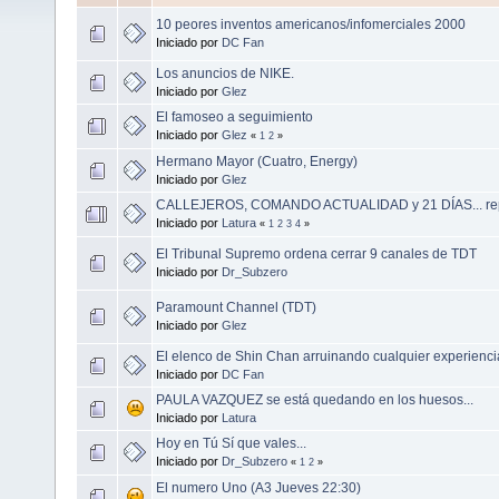
10 peores inventos americanos/infomerciales 2000
Iniciado por
DC Fan
Los anuncios de NIKE.
Iniciado por
Glez
El famoseo a seguimiento
Iniciado por
Glez
«
1
2
»
Hermano Mayor (Cuatro, Energy)
Iniciado por
Glez
CALLEJEROS, COMANDO ACTUALIDAD y 21 DÍAS... repo
Iniciado por
Latura
«
1
2
3
4
»
El Tribunal Supremo ordena cerrar 9 canales de TDT
Iniciado por
Dr_Subzero
Paramount Channel (TDT)
Iniciado por
Glez
El elenco de Shin Chan arruinando cualquier experienci
Iniciado por
DC Fan
PAULA VAZQUEZ se está quedando en los huesos...
Iniciado por
Latura
Hoy en Tú Sí que vales...
Iniciado por
Dr_Subzero
«
1
2
»
El numero Uno (A3 Jueves 22:30)