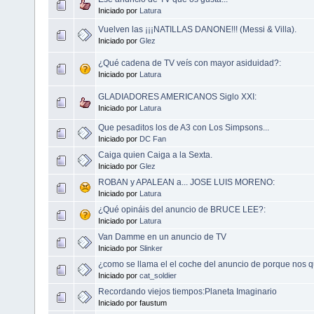
Iniciado por
Latura
Vuelven las ¡¡¡NATILLAS DANONE!!! (Messi & Villa).
Iniciado por
Glez
¿Qué cadena de TV veís con mayor asiduidad?:
Iniciado por
Latura
GLADIADORES AMERICANOS Siglo XXI:
Iniciado por
Latura
Que pesaditos los de A3 con Los Simpsons...
Iniciado por
DC Fan
Caiga quien Caiga a la Sexta.
Iniciado por
Glez
ROBAN y APALEAN a... JOSE LUIS MORENO:
Iniciado por
Latura
¿Qué opináis del anuncio de BRUCE LEE?:
Iniciado por
Latura
Van Damme en un anuncio de TV
Iniciado por
Slinker
¿como se llama el el coche del anuncio de porque nos 
Iniciado por
cat_soldier
Recordando viejos tiempos:Planeta Imaginario
Iniciado por faustum