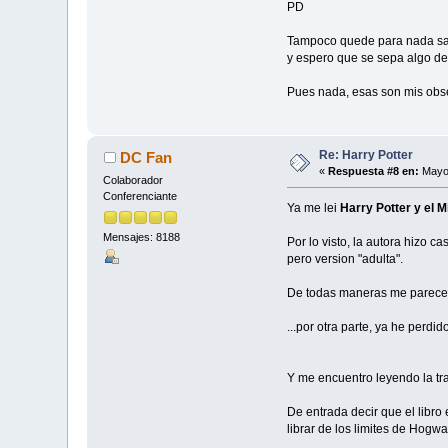
PD
Tampoco quede para nada sat
y espero que se sepa algo de e
Pues nada, esas son mis obse
Re: Harry Potter
DC Fan
«
Respuesta #8 en:
Mayo 
Colaborador
Conferenciante
Ya me lei
Harry Potter y el M
Mensajes: 8188
Por lo visto, la autora hizo c
pero version "adulta".
De todas maneras me parece
...por otra parte, ya he perd
Y me encuentro leyendo la tr
De entrada decir que el libro
librar de los limites de Hogw