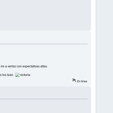
ire a verlas con expectativas altas.
s los lean.
En línea