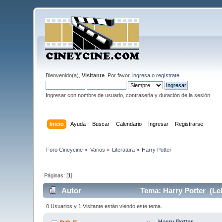
Bienvenido(a),
Visitante
. Por favor,
ingresa
o
regístrate
.
Ingresar con nombre de usuario, contraseña y duración de la sesión
Inicio
Ayuda
Buscar
Calendario
Ingresar
Registrarse
Foro Cineycine
»
Varios
»
Literatura
»
Harry Potter
Páginas: [
1
]
Autor
Tema: Harry Potter (Le
0 Usuarios y 1 Visitante están viendo este tema.
Harry Potter