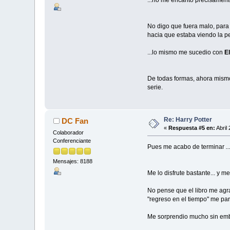
No digo que fuera malo, para 
hacia que estaba viendo la pe
...lo mismo me sucedio con
E
De todas formas, ahora mis
serie.
Re: Harry Potter
DC Fan
«
Respuesta #5 en:
Abril
Colaborador
Conferenciante
Pues me acabo de terminar
.
Mensajes: 8188
Me lo disfrute bastante... y m
No pense que el libro me agra
"regreso en el tiempo" me pare
Me sorprendio mucho sin em