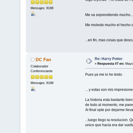
Mensajes: 8188
Me va soprendiendo mucho... l
Me molesto mucho el hecho de 
...en fin, mas cosas que descub
Re: Harry Potter
DC Fan
«
Respuesta #7 en:
Mayo 
Colaborador
Conferenciante
Pues ya me lo he leido.
Mensajes: 8188
... y estas son mis impresione
La historia esta bastante bien
de todo al momento, me pare
Al final opte por dejarme lle
...luego llego la resolucion. 
unico que hacia era dar vuelt