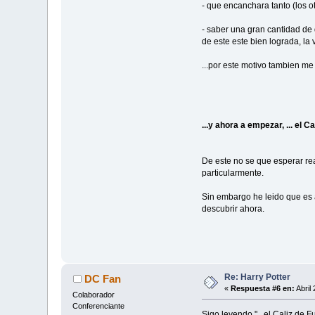
- que encanchara tanto (los o
- saber una gran cantidad de d
de este este bien lograda, la
...por este motivo tambien m
...y ahora a empezar, ... el C
De este no se que esperar re
particularmente.
Sin embargo he leido que es 
descubrir ahora.
Re: Harry Potter
DC Fan
«
Respuesta #6 en:
Abril
Colaborador
Conferenciante
Sigo leyendo "...el Caliz de F