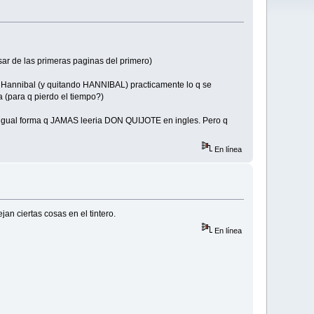
ar de las primeras paginas del primero)
e Hannibal (y quitando HANNIBAL) practicamente lo q se
(para q pierdo el tiempo?)
de igual forma q JAMAS leeria DON QUIJOTE en ingles. Pero q
En línea
an ciertas cosas en el tintero.
En línea