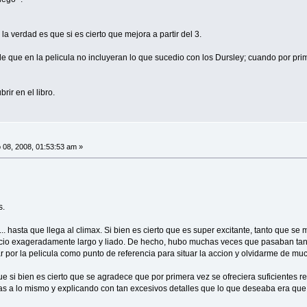
a verdad es que si es cierto que mejora a partir del 3.
que en la pelicula no incluyeran lo que sucedio con los Dursley; cuando por prime
rir en el libro.
08, 2008, 01:53:53 am »
s.
... hasta que llega al climax. Si bien es cierto que es super excitante, tanto que s
cio exageradamente largo y liado. De hecho, hubo muchas veces que pasaban tan
var por la pelicula como punto de referencia para situar la accion y olvidarme de 
Que si bien es cierto que se agradece que por primera vez se ofreciera suficientes 
as a lo mismo y explicando con tan excesivos detalles que lo que deseaba era que te