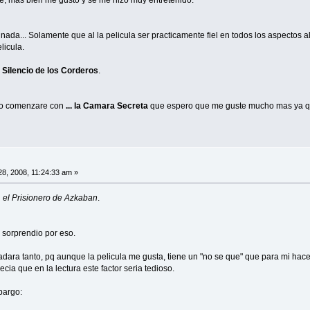
nada... Solamente que al la pelicula ser practicamente fiel en todos los aspectos 
licula.
l Silencio de los Corderos
.
mo comenzare con
... la Camara Secreta
que espero que me guste mucho mas ya que
 28, 2008, 11:24:33 am »
.. el Prisionero de Azkaban
.
e sorprendio por eso.
dara tanto, pq aunque la pelicula me gusta, tiene un "no se que" que para mi hac
cia que en la lectura este factor seria tedioso.
bargo: