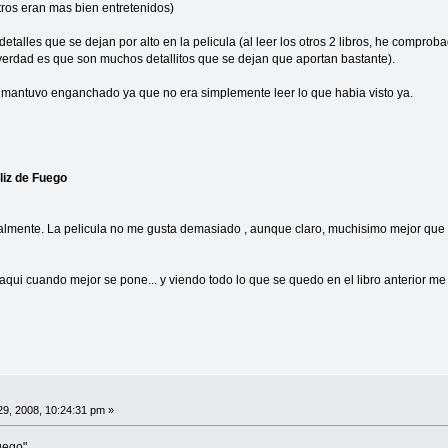
tros eran mas bien entretenidos)
etalles que se dejan por alto en la pelicula (al leer los otros 2 libros, he comproba
 verdad es que son muchos detallitos que se dejan que aportan bastante).
e mantuvo enganchado ya que no era simplemente leer lo que habia visto ya.
aliz de Fuego
almente. La pelicula no me gusta demasiado , aunque claro, muchisimo mejor que
aqui cuando mejor se pone... y viendo todo lo que se quedo en el libro anterior 
 29, 2008, 10:24:31 pm »
uego" .