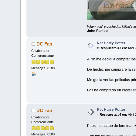
When you're pushed..., killing's 
John Rambo
Re: Harry Potter
DC Fan
«
Respuesta #3 en:
Abril
Colaborador
Conferenciante
Al fin me decidi a comprar lo
Mensajes: 8188
De hecho, me comprare la seri
Me gusta ver las peliculas pri
Los he comprado en castellan
Re: Harry Potter
DC Fan
«
Respuesta #4 en:
Abril
Colaborador
Conferenciante
Pues me acabo de terminar:
Mensajes: 8188
...no me encanto precisament