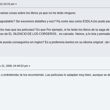
 11:10:15 pm »
arias cosas sobre los libros ya que no he leido ninguno.
 agradable? Sin excesivos detallles y eso? Pq como sea como ESDLA (no pude pas
o mas que las peliculas? Es que Por ejemplo, si he leido los libros de la saga d
 caso de EL SILENCIO DE LOS CORDEROS... es calcada. Vamos, q lo leia y pensaba 
de pueda conseguirlos en ingles? Es q prefereria leerlos en su idioma original ; 
 21, 2008, 04:49:53 pm »
y entretenida; te los recomiendo. Las películas lo adaptan muy bien, aunque se dej