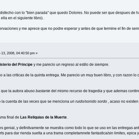
isfecho con lo "bien parada" que quedo Dolores. No puede ser que despues de h
lla en el siguiente libro).
rvaciones y me aprece que no podre esperar y antes de que termine el fin de sem
13, 2008, 04:40:50 pm »
isterio del Principe
y me parecio un regreso al estilo de siempre.
aso a las criticas de la quinta entrega. Me parecio un muy buen libro, y con razon lo
 que la autora abuso
bastante
del mismo recurso de tragedia y que ademas continu
ido la cuenta de las veces que se menciona
un ruido/sonido sordo
, acaso no existen
ama final de
Las Reliquias de la Muerte
.
 es genial, y definitvamente se muestra como todo lo que se uso en las entregas a
arts para dar rienda suelta a una trama completamnete fantastica/sin limites, epica