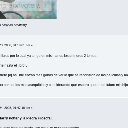
as easy as breathing.
 23, 2008, 01:19:01 am »
s libros por lo cual ya tengo en mis manos los primeros 2 tomos.
e hasta el libro 5.
mero pq asi, me entran mas ganas de ver lo que se recortaron de las peliculas y no 
o por ser los mas asequibles y considerando que espero que en un futuro mis hijo
 24, 2008, 01:47:16 pm »
Harry Potter y la Piedra Filosofal
.
e, mas bien me gusto y se me hizo muy entretenido.