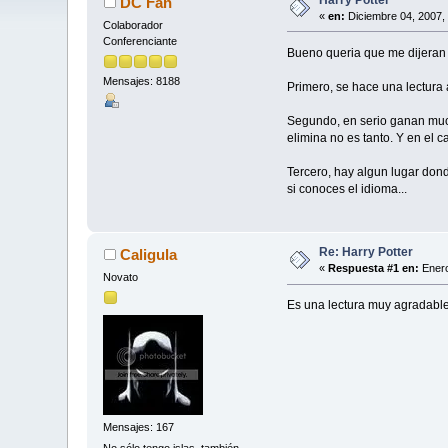
DC Fan
«
en:
Diciembre 04, 2007,
Colaborador
Conferenciante
Bueno queria que me dijeran v
Mensajes: 8188
Primero, se hace una lectura
Segundo, en serio ganan much
elimina no es tanto. Y en el
Tercero, hay algun lugar don
si conoces el idioma...
Re: Harry Potter
Caligula
«
Respuesta #1 en:
Enero
Novato
Es una lectura muy agradable 
Mensajes: 167
No sólo tengo islas, también