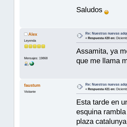
Saludos
Re: Nuestras nuevas adq
Alex
«
Respuesta #20 en:
Diciemb
Leyenda
Assamita, ya me
Mensajes: 19868
que me llama m
Re: Nuestras nuevas adq
faustum
«
Respuesta #21 en:
Diciemb
Visitante
Esta tarde en u
esquina rambla 
plaza catalunya