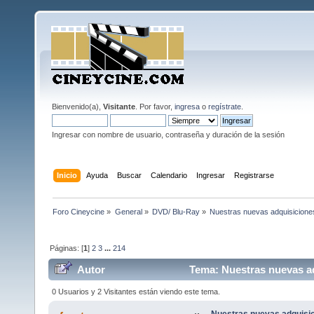
Bienvenido(a),
Visitante
. Por favor,
ingresa
o
regístrate
.
Ingresar con nombre de usuario, contraseña y duración de la sesión
Inicio
Ayuda
Buscar
Calendario
Ingresar
Registrarse
Foro Cineycine
»
General
»
DVD/ Blu-Ray
»
Nuestras nuevas adquisicione
Páginas: [
1
]
2
3
...
214
Autor
Tema: Nuestras nuevas ad
0 Usuarios y 2 Visitantes están viendo este tema.
Nuestras nuevas adquisi