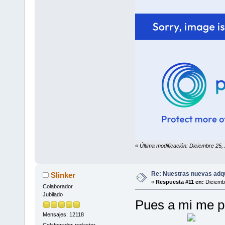
«
Última modificación: Diciembre 25,
Re: Nuestras nuevas adq
Slinker
«
Respuesta #11 en:
Diciembr
Colaborador
Jubilado
Pues a mi me pa
Mensajes: 12118