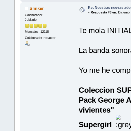
Re: Nuestras nuevas adq
Slinker
«
Respuesta #3 en:
Diciembre
Colaborador
Jubilado
Te mola INITI
Mensajes: 12118
Colaborador-redactor
La banda sonora 
Yo me he compr
Coleccion S
Pack George A
vivientes"
Supergirl