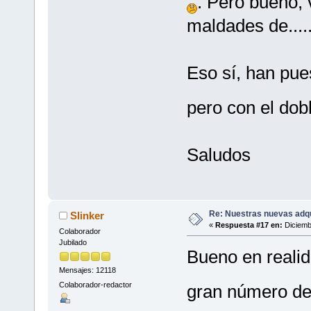
. Pero bueno, v
maldades de.....
Eso sí, han pue
pero con el dob
Saludos
Re: Nuestras nuevas adq
Slinker
«
Respuesta #17 en:
Diciemb
Colaborador
Jubilado
Bueno en reali
Mensajes: 12118
Colaborador-redactor
gran número de