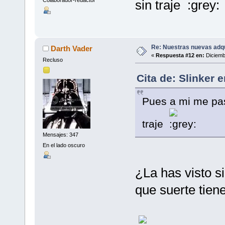
Colaborador-redactor
sin traje
Re: Nuestras nuevas adq
Darth Vader
«
Respuesta #12 en:
Diciemb
Recluso
Cita de: Slinker 
Pues a mi me pas
traje
Mensajes: 347
En el lado oscuro
¿La has visto si
que suerte tienen