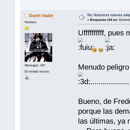
Re: Nuestras nuevas adq
Darth Vader
«
Respuesta #16 en:
Diciemb
Recluso
Uffffffffff, pu
Menudo peligro 
Mensajes: 347
En el lado oscuro
...................
Bueno, de Fredd
porque las dem
las últimas, ya