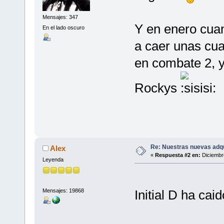
Mensajes: 347
Y en enero cuan
En el lado oscuro
a caer unas cu
en combate 2, y 
Rockys
Re: Nuestras nuevas adq
Alex
«
Respuesta #2 en:
Diciembre
Leyenda
Mensajes: 19868
Initial D ha caid