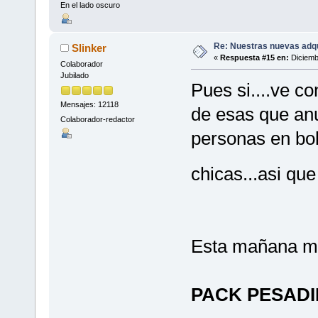
En el lado oscuro
Re: Nuestras nuevas adq
Slinker
«
Respuesta #15 en:
Diciemb
Colaborador
Jubilado
Pues si....ve c
Mensajes: 12118
de esas que anu
Colaborador-redactor
personas en bol
chicas...asi qu
Esta mañana me
PACK PESADI