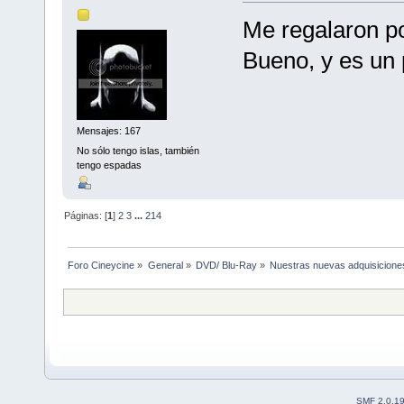
Me regalaron po
Bueno, y es un 
Mensajes: 167
No sólo tengo islas, también
tengo espadas
Páginas: [
1
]
2
3
...
214
Foro Cineycine
»
General
»
DVD/ Blu-Ray
»
Nuestras nuevas adquisicione
SMF 2.0.1