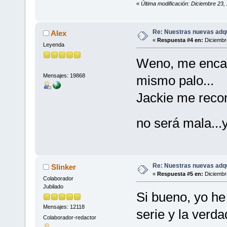
«
Última modificación: Diciembre 23,
Re: Nuestras nuevas adq
Alex
«
Respuesta #4 en:
Diciembre
Leyenda
Weno, me enca
Mensajes: 19868
mismo palo...
Jackie me recom
no será mala...
Re: Nuestras nuevas adq
Slinker
«
Respuesta #5 en:
Diciembre
Colaborador
Jubilado
Si bueno, yo he
Mensajes: 12118
serie y la verdad
Colaborador-redactor