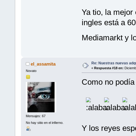
Ya tio, la mejor
ingles está a 6
Mediamarkt y l
Re: Nuestras nuevas adq
el_assamita
«
Respuesta #18 en:
Diciemb
Novato
Como no podía 
Mensajes: 67
No hay sitio en el infierno.
Y los reyes esp