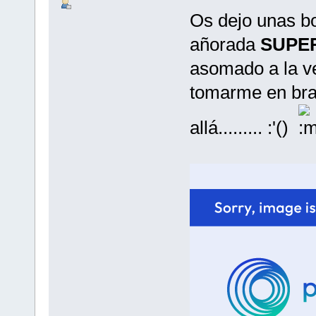
Os dejo unas b
añorada
SUPE
asomado a la ve
tomarme en braz
allá......... :'()