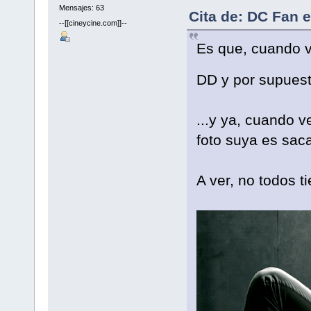
Mensajes: 63
Cita de: DC Fan 
--[[cineycine.com]]--
Es que, cuando v
DD y por supue
...y ya, cuando v
foto suya es saca
A ver, no todos 