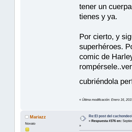
tener un cuerpa
tienes y ya.
Por cierto, y si
superhéroes. Po
comic de Harley 
rompérsele..ver
cubriéndola pe
«
Última modificación: Enero 16, 20
Re:El post del cachondeo
Mariazz
«
Respuesta #376 en:
Septie
Novato
»