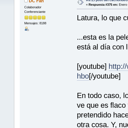
DC Fan
«
Respuesta #375 en:
Enero 
Colaborador
Conferenciante
Latura, lo que c
Mensajes: 8188
...esta es la pe
está al día con 
[youtube]
http:
hbo
[/youtube]
En todo caso, l
ve que es flaco 
pretendido hace
otra cosa. Y, 