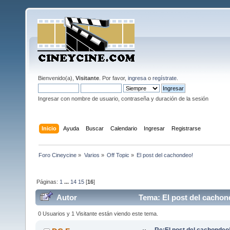
Bienvenido(a),
Visitante
. Por favor,
ingresa
o
regístrate
.
Ingresar con nombre de usuario, contraseña y duración de la sesión
Inicio
Ayuda
Buscar
Calendario
Ingresar
Registrarse
Foro Cineycine
»
Varios
»
Off Topic
»
El post del cachondeo!
Páginas:
1
...
14
15
[
16
]
Autor
Tema: El post del cachon
0 Usuarios y 1 Visitante están viendo este tema.
Re:El post del cachondeo