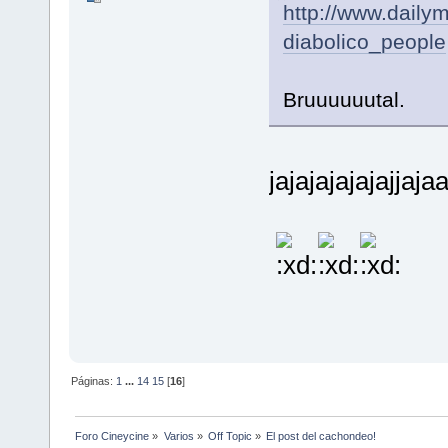
http://www.daily
diabolico_people
Bruuuuuutal.
jajajajajajajjaj
Páginas:
1
...
14
15
[
16
]
Foro Cineycine
»
Varios
»
Off Topic
»
El post del cachondeo!