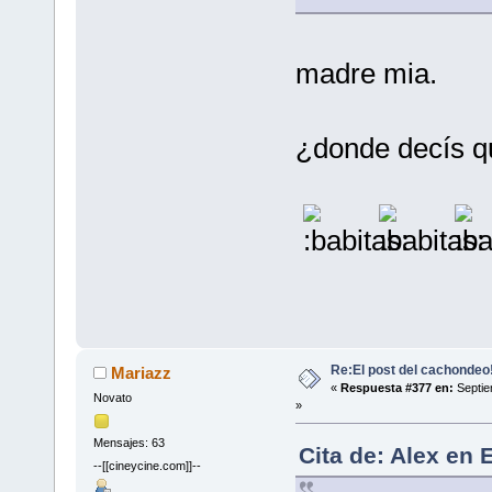
madre mia.
¿donde decís q
Re:El post del cachondeo
Mariazz
«
Respuesta #377 en:
Septie
Novato
»
Mensajes: 63
Cita de: Alex en 
--[[cineycine.com]]--