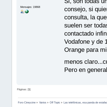
Si, son todas u
Mensajes: 19868
consejo, si quie
consulta, la que
suelen ser toda
contactado infi
Vodafone y de 1
Orange para mi 
menos claro...c
Pero en general
Páginas: [
1
]
Foro Cineycine
»
Varios
»
Off Topic
»
Las telefónicas, esa panda de estafa