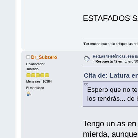
ESTAFADOS S
"Por mucho que se le critique, las pel
Re:Las telefónicas, esa 
Dr_Subzero
«
Respuesta #2 en:
Enero 30
Colaborador
Jubilado
Cita de: Latura e
Mensajes: 10384
Espero que no t
El maniático
los tendrás... de
Tengo un as en 
mierda, aunque e