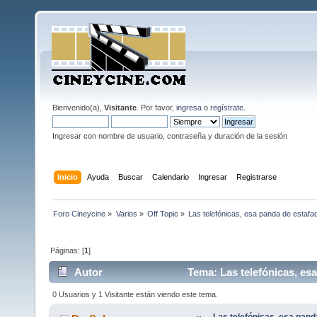
Bienvenido(a),
Visitante
. Por favor,
ingresa
o
regístrate
.
Ingresar con nombre de usuario, contraseña y duración de la sesión
Inicio
Ayuda
Buscar
Calendario
Ingresar
Registrarse
Foro Cineycine
»
Varios
»
Off Topic
»
Las telefónicas, esa panda de estafa
Páginas: [
1
]
Autor
Tema: Las telefónicas, es
0 Usuarios y 1 Visitante están viendo este tema.
Las telefónicas, esa pand