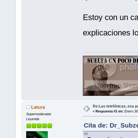
Estoy con un c
explicaciones l
Re:Las telefónicas, esa 
Latura
«
Respuesta #1 en:
Enero 30
Supermoderador
Leyenda
Cita de: Dr_Subz