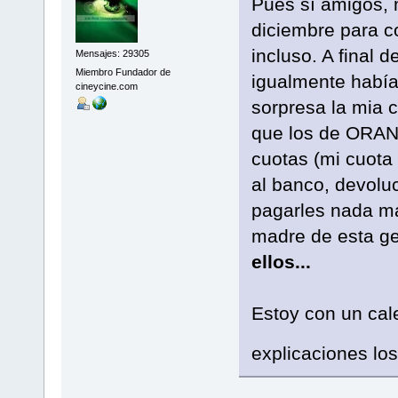
Pues sí amigos,
diciembre para co
incluso. A final
Mensajes: 29305
Miembro Fundador de
igualmente había 
cineycine.com
sorpresa la mia 
que los de ORAN
cuotas (mi cuota
al banco, devolu
pagarles nada má
madre de esta g
ellos...
Estoy con un cal
explicaciones los