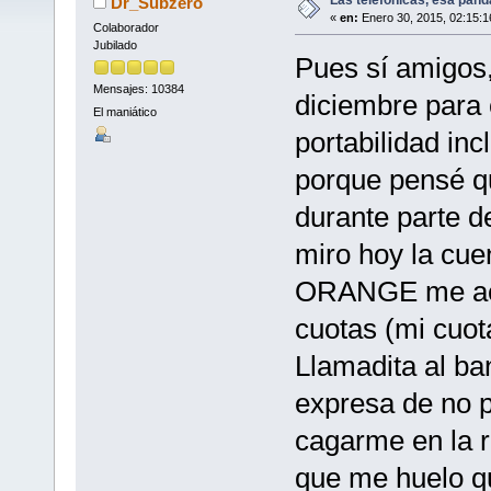
Dr_Subzero
«
en:
Enero 30, 2015, 02:15:1
Colaborador
Jubilado
Pues sí amigos
Mensajes: 10384
diciembre para 
El maniático
portabilidad inc
porque pensé qu
durante parte d
miro hoy la cue
ORANGE me aca
cuotas (mi cuot
Llamadita al ba
expresa de no 
cagarme en la r
que me huelo qu