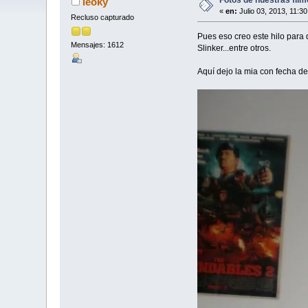
leoky
«
en:
Julio 03, 2013, 11:3
Recluso capturado
Pues eso creo este hilo para 
Mensajes: 1612
Slinker...entre otros.
Aquí dejo la mia con fecha de