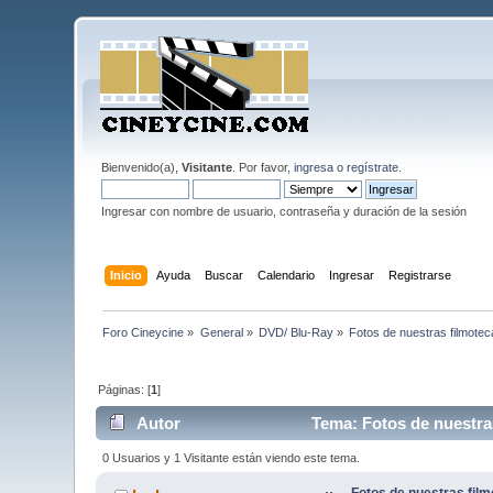
Bienvenido(a),
Visitante
. Por favor,
ingresa
o
regístrate
.
Ingresar con nombre de usuario, contraseña y duración de la sesión
Inicio
Ayuda
Buscar
Calendario
Ingresar
Registrarse
Foro Cineycine
»
General
»
DVD/ Blu-Ray
»
Fotos de nuestras filmotec
Páginas: [
1
]
Autor
Tema: Fotos de nuestras
0 Usuarios y 1 Visitante están viendo este tema.
Fotos de nuestras film