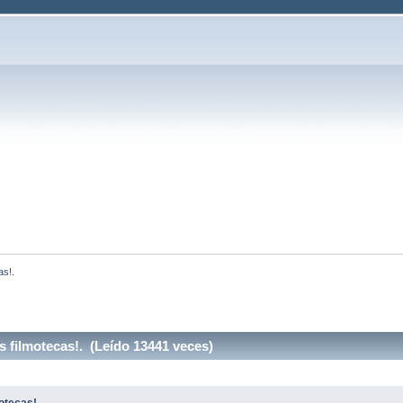
as!.
 filmotecas!. (Leído 13441 veces)
otecas!.