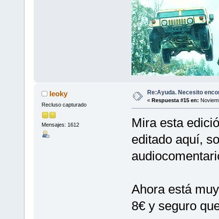
Re:Ayuda. Necesito encon
leoky
«
Respuesta #15 en:
Noviemb
Recluso capturado
Mira esta edició
Mensajes: 1612
editado aquí, so
audiocomentario
Ahora está muy 
8€ y seguro que