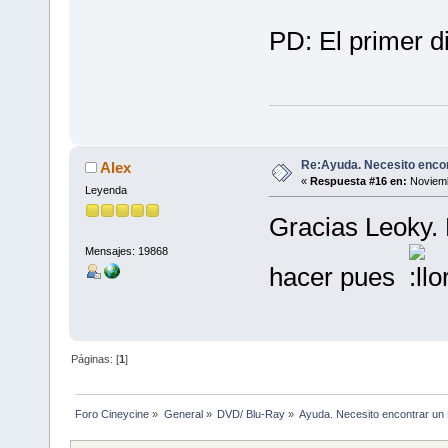
PD: El primer d
Re:Ayuda. Necesito encon
Alex
«
Respuesta #16 en:
Noviemb
Leyenda
Gracias Leoky.
Mensajes: 19868
hacer pues
Páginas: [
1
]
Foro Cineycine
»
General
»
DVD/ Blu-Ray
»
Ayuda. Necesito encontrar un