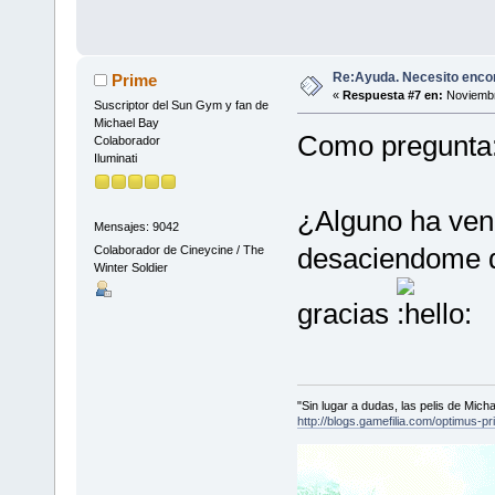
Re:Ayuda. Necesito encon
Prime
«
Respuesta #7 en:
Noviembr
Suscriptor del Sun Gym y fan de
Michael Bay
Como pregunta
Colaborador
Iluminati
¿Alguno ha vend
Mensajes: 9042
desaciendome de
Colaborador de Cineycine / The
Winter Soldier
gracias
"Sin lugar a dudas, las pelis de Mic
http://blogs.gamefilia.com/optimus-p