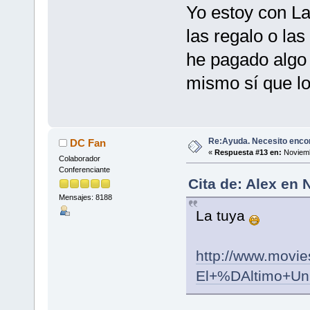
Yo estoy con La
las regalo o la
he pagado algo
mismo sí que l
Re:Ayuda. Necesito encon
DC Fan
«
Respuesta #13 en:
Noviemb
Colaborador
Conferenciante
Cita de: Alex en
Mensajes: 8188
La tuya
http://www.movie
El+%DAltimo+Uni