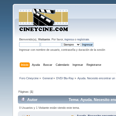
Bienvenido(a),
Visitante
. Por favor,
ingresa
o
regístrate
.
Ingresar con nombre de usuario, contraseña y duración de la sesión
Inicio
Ayuda
Buscar
Calendario
Ingresar
Registrarse
Foro Cineycine
»
General
»
DVD/ Blu-Ray
»
Ayuda. Necesito encontrar un
Páginas: [
1
]
Autor
Tema: Ayuda. Necesito enc
0 Usuarios y 1 Visitante están viendo este tema.
Ayuda. Necesito encontrar