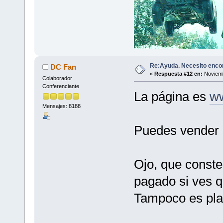
Re:Ayuda. Necesito encon
DC Fan
«
Respuesta #12 en:
Noviemb
Colaborador
Conferenciante
La página es
w
Mensajes: 8188
Puedes vender o
Ojo, que conste
pagado si ves q
Tampoco es plan 