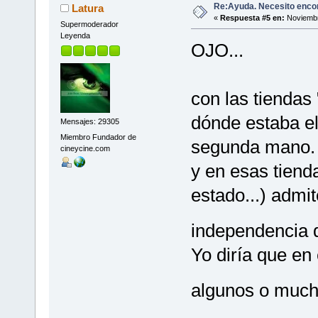
Re:Ayuda. Necesito encon
Latura
«
Respuesta #5 en:
Noviembr
Supermoderador
Leyenda
OJO...
con las tiendas
dónde estaba el
Mensajes: 29305
Miembro Fundador de
segunda mano. 
cineycine.com
y en esas tiend
estado...) admi
independencia 
Yo diría que en
algunos o much