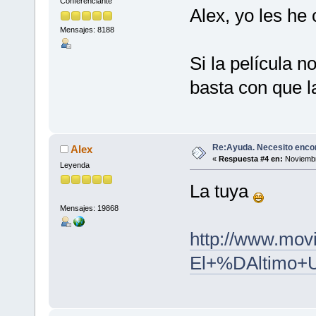
Conferenciante
Alex, yo les h
Mensajes: 8188
Si la película n
basta con que l
Re:Ayuda. Necesito encon
Alex
«
Respuesta #4 en:
Noviembr
Leyenda
La tuya
Mensajes: 19868
http://www.movi
El+%DAltimo+U