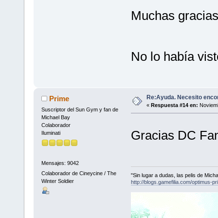
Muchas gracias
No lo había vis
Re:Ayuda. Necesito encon
Prime
«
Respuesta #14 en:
Noviemb
Suscriptor del Sun Gym y fan de
Michael Bay
Colaborador
Gracias DC Fa
Iluminati
Mensajes: 9042
Colaborador de Cineycine / The
"Sin lugar a dudas, las pelis de Mic
Winter Soldier
http://blogs.gamefilia.com/optimus-p