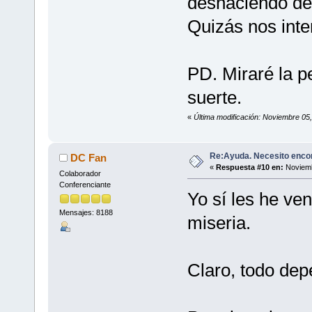
deshaciendo de 
Quizás nos int
PD. Miraré la pe
suerte.
«
Última modificación: Noviembre 05,
Re:Ayuda. Necesito encon
DC Fan
«
Respuesta #10 en:
Noviemb
Colaborador
Conferenciante
Yo sí les he v
Mensajes: 8188
miseria.
Claro, todo dep