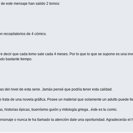
 de este mensaje han salido 2 tomos:
n recopilatorios de 4 cómics.
ere decir que cada tomo sale cada 4 meses. Por lo que lo que se supone es una in
ado bastante tiempo.
s del nivel de esta serie. Jamás pensé que podría tener esta calidad.
 trata de una novela gráfica. Posee un material que solamente un adulto puede lleg
as, historias épicas, buenísimo guión y mitología griega...éste es tu comic.
el personaje o nunca te ha llamado la atención dale una oportunidad. Agradecerás el