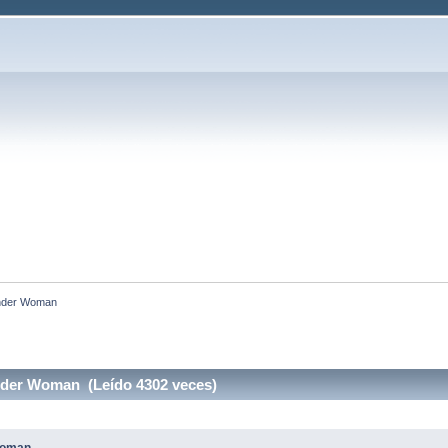
onder Woman
nder Woman (Leído 4302 veces)
 Woman