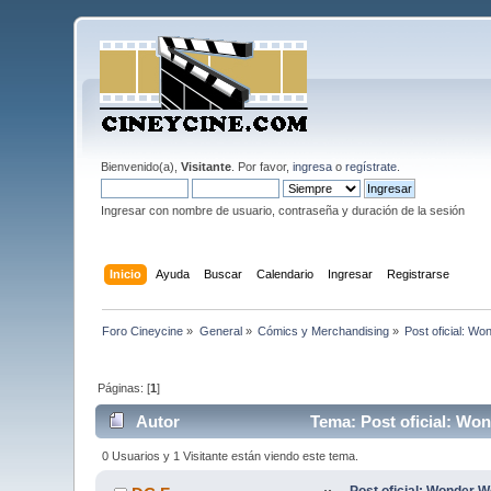
Bienvenido(a),
Visitante
. Por favor,
ingresa
o
regístrate
.
Ingresar con nombre de usuario, contraseña y duración de la sesión
Inicio
Ayuda
Buscar
Calendario
Ingresar
Registrarse
Foro Cineycine
»
General
»
Cómics y Merchandising
»
Post oficial: W
Páginas: [
1
]
Autor
Tema: Post oficial: Wo
0 Usuarios y 1 Visitante están viendo este tema.
Post oficial: Wonder