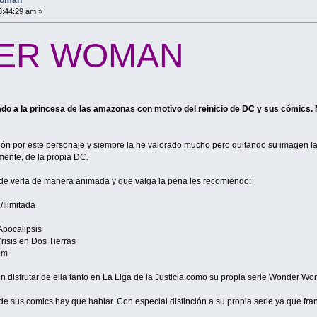
3:44:29 am »
ER WOMAN
ado a la princesa de las amazonas con motivo del reinicio de DC y sus cómics. 
ión por este personaje y siempre la he valorado mucho pero quitando su imagen l
mente, de la propia DC.
 de verla de manera animada y que valga la pena les recomiendo:
/Ilimitada
Apocalipsis
Crisis en Dos Tierras
om
 disfrutar de ella tanto en La Liga de la Justicia como su propia serie Wonder W
e sus comics hay que hablar. Con especial distinción a su propia serie ya que fra