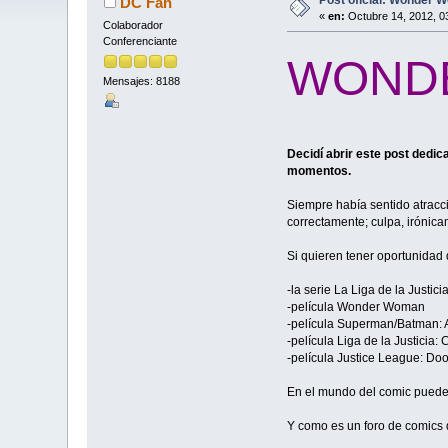
DC Fan
«
en:
Octubre 14, 2012, 0
Colaborador
Conferenciante
WOND
Mensajes: 8188
Decidí abrir este post dedic
momentos.
Siempre había sentido atracc
correctamente; culpa, irónica
Si quieren tener oportunidad
-la serie La Liga de la Justicia
-película Wonder Woman
-película Superman/Batman: 
-película Liga de la Justicia: 
-película Justice League: Do
En el mundo del comic pueden
Y como es un foro de comics d