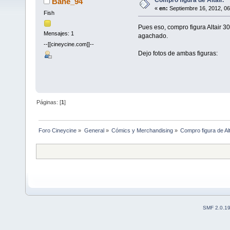
Bane_94
«
en:
Septiembre 16, 2012, 06
Fish
Pues eso, compro figura Altair 30
Mensajes: 1
agachado.
--[[cineycine.com]]--
Dejo fotos de ambas figuras:
Páginas: [
1
]
Foro Cineycine
»
General
»
Cómics y Merchandising
»
Compro figura de Alt
SMF 2.0.1