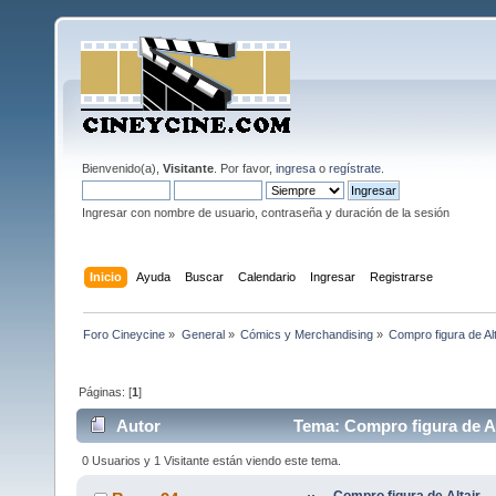
Bienvenido(a),
Visitante
. Por favor,
ingresa
o
regístrate
.
Ingresar con nombre de usuario, contraseña y duración de la sesión
Inicio
Ayuda
Buscar
Calendario
Ingresar
Registrarse
Foro Cineycine
»
General
»
Cómics y Merchandising
»
Compro figura de Alt
Páginas: [
1
]
Autor
Tema: Compro figura de Al
0 Usuarios y 1 Visitante están viendo este tema.
Compro figura de Altair.