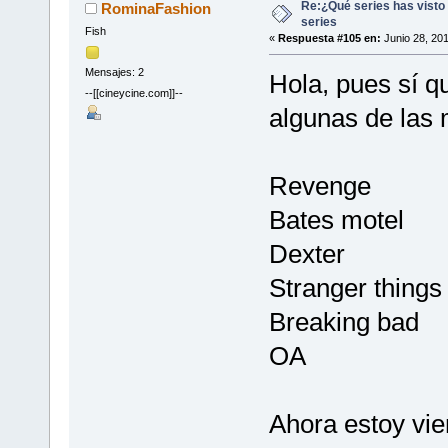
Re:¿Qué series has visto 
RominaFashion
series
Fish
«
Respuesta #105 en:
Junio 28, 201
Mensajes: 2
Hola, pues sí qu
--[[cineycine.com]]--
algunas de las 
Revenge
Bates motel
Dexter
Stranger things
Breaking bad
OA
Ahora estoy vie