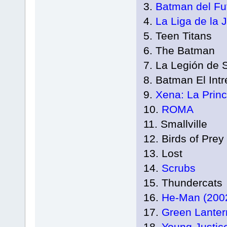
3.
Batman del Fu
4.
La Liga de la J
5. Teen Titans
6. The Batman
7. La Legión de 
8. Batman El Intr
9.
Xena: La Prin
10.
ROMA
11. Smallville
12. Birds of Prey
13. Lost
14.
Scrubs
15. Thundercats
16.
He-Man (200
17.
Green Lanter
18.
Young Justic