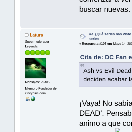
buscar nuevas.
Re:¿Qué series has visto 
Latura
series
Supermoderador
«
Respuesta #107 en:
Mayo 14, 201
Leyenda
Cita de: DC Fan 
Ash vs Evil Dead:
deciden acabar l
Mensajes: 29305
Miembro Fundador de
cineycine.com
¡Vaya! No sabí
DEAD'. Pensaba 
animo a que co