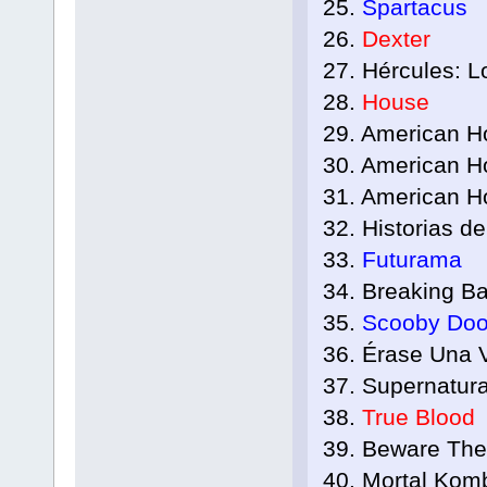
25.
Spartacus
26.
Dexter
27. Hércules: L
28.
House
29. American H
30. American Ho
31. American Ho
32. Historias de
33.
Futurama
34. Breaking B
35.
Scooby Doo 
36. Érase Una V
37. Supernatura
38.
True Blood
39. Beware Th
40. Mortal Kom