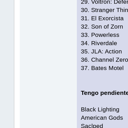
29. Voltron: Defe
30. Stranger Thi
31. El Exorcista
32. Son of Zorn
33. Powerless
34. Riverdale
35. JLA: Action
36. Channel Zer
37. Bates Motel
Tengo pendient
Black Lighting
American Gods
Saclped