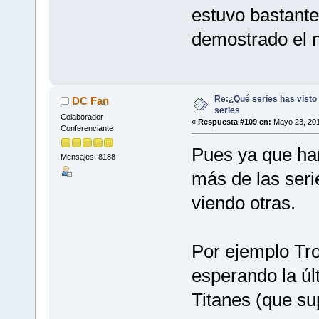
estuvo bastante
demostrado el n
Re:¿Qué series has visto 
DC Fan
series
Colaborador
«
Respuesta #109 en:
Mayo 23, 201
Conferenciante
Pues ya que ha
Mensajes: 8188
más de las seri
viendo otras.
Por ejemplo Tro
esperando la úl
Titanes (que su