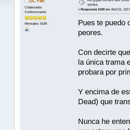
DC Fan
series
Colaborador
«
Respuesta #100 en:
Abril 01, 201
Conferenciante
Pues te puedo 
Mensajes: 8188
peores.
Con decirte que
la única trama e
probara por pri
Y encima de est
Dead) que tran
Nunca he entend