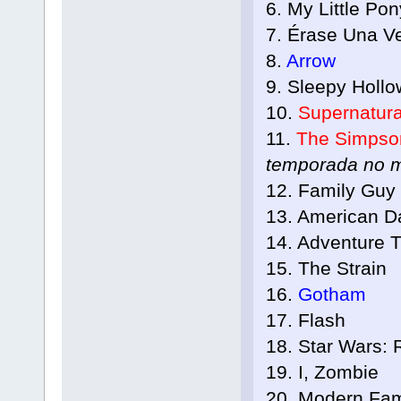
6. My Little Pon
7. Érase Una V
8.
Arrow
9. Sleepy Hollo
10.
Supernatura
11.
The Simps
temporada no m
12. Family Guy
13. American Da
14. Adventure 
15. The Strain
16.
Gotham
17. Flash
18. Star Wars: 
19. I, Zombie
20. Modern Fam