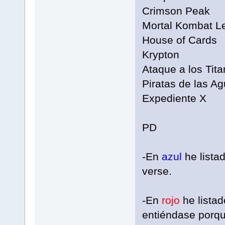
Crimson Peak
Mortal Kombat L
House of Cards
Krypton
Ataque a los Tit
Piratas de las A
Expediente X
PD
-En
azul
he lista
verse.
-En
rojo
he listad
entiéndase porqu