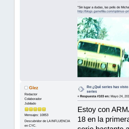
"Sin lugar a dudas, las pelis de Mic
http://blogs.gamefilia.com/optimus-p
Re:¿Qué series has visto 
Glez
series
Redactor
«
Respuesta #103 en:
Mayo 24, 201
Colaborador
Jubilado
Estoy con ARMA
Mensajes: 10853
18 en la prime
Descubridor de LA INFLUENCIA
en CYC.
serie bastante 