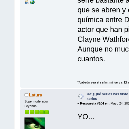
que se abren y 
química entre 
actor que han p
Clayne Wathford
Aunque no mucho
cuantos.
"Alabado sea el señor, mi fuerza. El 
Re:¿Qué series has visto 
Latura
series
Supermoderador
«
Respuesta #104 en:
Mayo 24, 201
Leyenda
YO...