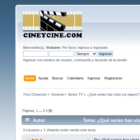
Bienvenido(a),
Visitante
. Por favor,
ingresa
o
regístrate
.
Ingresar con nombre de usuario, contraseña y duración de la sesión
Inicio
Ayuda
Buscar
Calendario
Ingresar
Registrarse
Foro Cineycine
»
General
»
Series TV
»
¿Qué series has visto y/o sigues?; 
Páginas:
1
...
3
4
[
5
]
Autor
Tema: ¿Qué series has vist
0 Usuarios y 1 Visitante están viendo este tema.
Re:¿Qué series has visto 