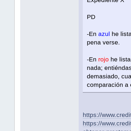
PD
-En
azul
he list
pena verse.
-En
rojo
he list
nada; entiéndas
demasiado, cuan
comparación a c
https://www.cred
https://www.cre