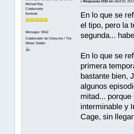
«
Respuesta #102 en:
Abril 03, 201
Michael Bay
Colaborador
En lo que se re
Iluminati
el tipo, pero la
Mensajes: 9042
segunda... haber
Colaborador de Cineycine / The
Winter Soldier
En lo que se ref
primera tempora
bastante bien, 
algunos episodi
mitad... porque
interminable y 
Cage, sin llegar