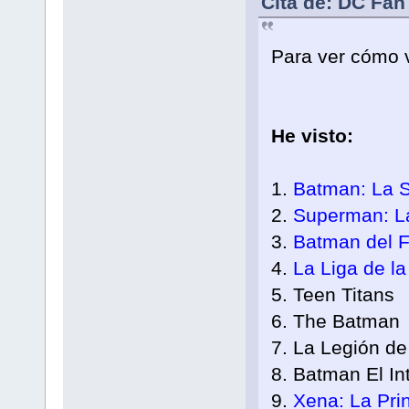
Cita de: DC Fan
Para ver cómo
He visto:
1.
Batman: La 
2.
Superman: L
3.
Batman del F
4.
La Liga de la 
5. Teen Titans
6. The Batman
7. La Legión d
8. Batman El In
9.
Xena: La Pri