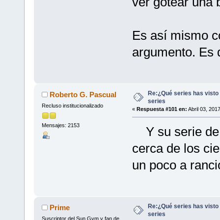
ver gotear una b
Es así mismo c
argumento. Es 
Re:¿Qué series has visto 
Roberto G. Pascual
series
Recluso institucionalizado
«
Respuesta #101 en:
Abril 03, 201
Mensajes: 2153
Y su serie de 
cerca de los ci
un poco a ranci
Re:¿Qué series has visto 
Prime
series
Suscriptor del Sun Gym y fan de