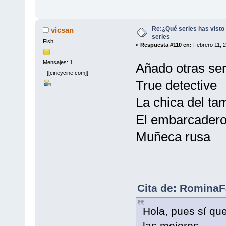
Re:¿Qué series has visto 
vicsan
series
Fish
«
Respuesta #110 en:
Febrero 11, 2
Mensajes: 1
Añado otras se
--[[cineycine.com]]--
True detective
La chica del ta
El embarcader
Muñeca rusa
Cita de: RominaF
Hola, pues sí que
las mejores..