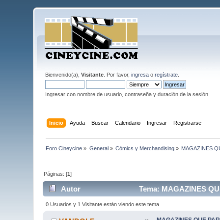
Bienvenido(a),
Visitante
. Por favor,
ingresa
o
regístrate
.
Ingresar con nombre de usuario, contraseña y duración de la sesión
Inicio
Ayuda
Buscar
Calendario
Ingresar
Registrarse
Foro Cineycine
»
General
»
Cómics y Merchandising
»
MAGAZINES QU
Páginas: [
1
]
Autor
Tema: MAGAZINES QUE
0 Usuarios y 1 Visitante están viendo este tema.
MAGAZINES QUE PAR