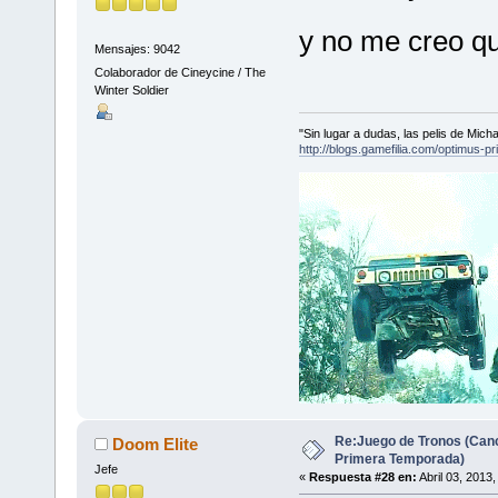
y no me creo q
Mensajes: 9042
Colaborador de Cineycine / The
Winter Soldier
"Sin lugar a dudas, las pelis de Mic
http://blogs.gamefilia.com/optimus-p
Re:Juego de Tronos (Canc
Doom Elite
Primera Temporada)
Jefe
«
Respuesta #28 en:
Abril 03, 2013