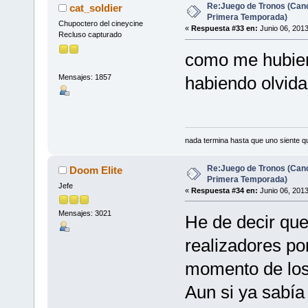
Re:Juego de Tronos (Canc
cat_soldier
Primera Temporada)
Chupoctero del cineycine
«
Respuesta #33 en:
Junio 06, 2013
Recluso capturado
como me hubiera
Mensajes: 1857
habiendo olvidad
nada termina hasta que uno siente q
Re:Juego de Tronos (Canc
Doom Elite
Primera Temporada)
Jefe
«
Respuesta #34 en:
Junio 06, 2013
Mensajes: 3021
He de decir que
realizadores po
momento de los 
Aun si ya sabía