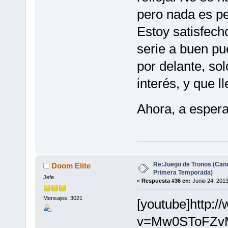
pero nada es pe
Estoy satisfech
serie a buen p
por delante, so
interés, y que 
Ahora, a esper
Re:Juego de Tronos (Canc
Doom Elite
Primera Temporada)
Jefe
«
Respuesta #36 en:
Junio 24, 2013
Mensajes: 3021
[youtube]http:
v=Mw0SToFZvMI