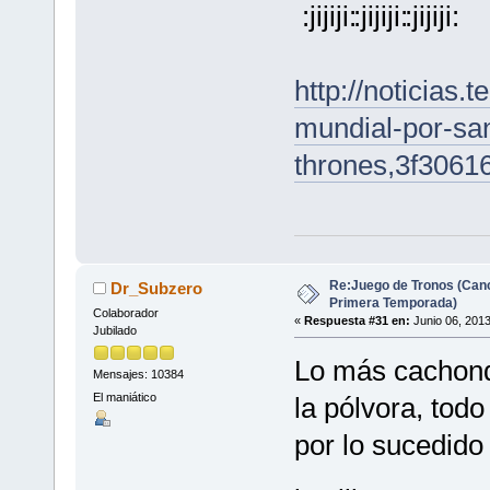
http://noticias.
mundial-por-san
thrones,3f306
Re:Juego de Tronos (Canc
Dr_Subzero
Primera Temporada)
Colaborador
«
Respuesta #31 en:
Junio 06, 2013
Jubilado
Lo más cachondo
Mensajes: 10384
El maniático
la pólvora, tod
por lo sucedido