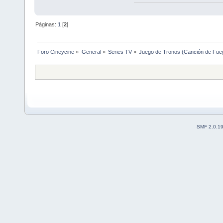
Páginas:
1
[
2
]
Foro Cineycine
»
General
»
Series TV
»
Juego de Tronos (Canción de Fueg
SMF 2.0.1