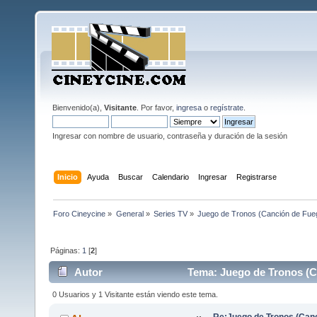
Bienvenido(a),
Visitante
. Por favor,
ingresa
o
regístrate
.
Ingresar con nombre de usuario, contraseña y duración de la sesión
Inicio
Ayuda
Buscar
Calendario
Ingresar
Registrarse
Foro Cineycine
»
General
»
Series TV
»
Juego de Tronos (Canción de Fueg
Páginas:
1
[
2
]
Autor
Tema: Juego de Tronos (Ca
veces)
0 Usuarios y 1 Visitante están viendo este tema.
Re:Juego de Tronos (Canc