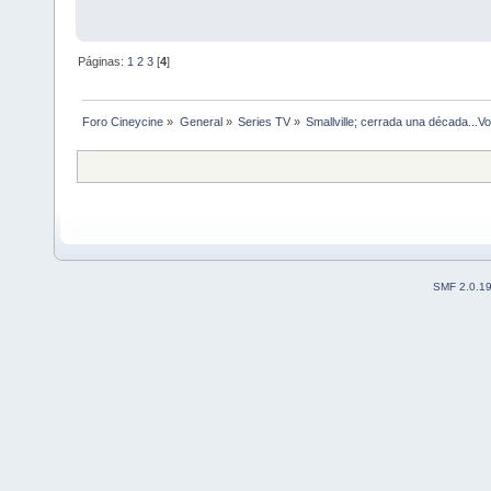
Páginas:
1
2
3
[
4
]
Foro Cineycine
»
General
»
Series TV
»
Smallville; cerrada una década...Vo
SMF 2.0.1