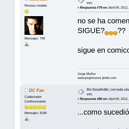
ver.
Recluso modelo
«
Respuesta #79 en:
Abril 09, 2012
no se ha comen
SIGUE?
??
Mensajes: 748
sigue en comic
Jorge Muñoz
www.jorgemunoz.jimdo.com
Re:Smallville; cerrada un
DC Fan
ver.
Colaborador
«
Respuesta #80 en:
Abril 09, 2012
Conferenciante
...como sucedió
Mensajes: 8188