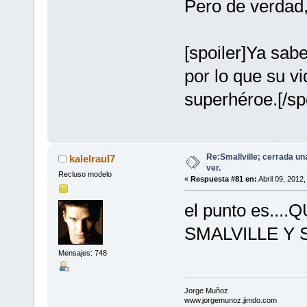
Pero de verdad,
[spoiler]Ya sa
por lo que su v
superhéroe.[/spo
Re:Smallville; cerrada un
kalelraul7
ver.
Recluso modelo
«
Respuesta #81 en:
Abril 09, 2012
el punto es..
SMALVILLE Y
Mensajes: 748
Jorge Muñoz
www.jorgemunoz.jimdo.com