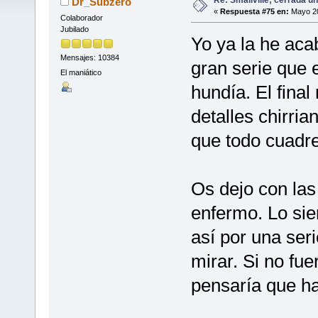
Dr_Subzero
«
Respuesta #75 en:
Mayo 20
Colaborador
Jubilado
Yo ya la he ac
Mensajes: 10384
gran serie que
El maniático
hundía. El fina
detalles chirri
que todo cuadre
Os dejo con las
enfermo. Lo sie
así por una ser
mirar. Si no fue
pensaría que h