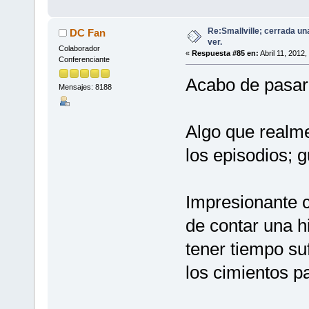
Re:Smallville; cerrada un
DC Fan
ver.
Colaborador
«
Respuesta #85 en:
Abril 11, 2012,
Conferenciante
Acabo de pasar
Mensajes: 8188
Algo que realme
los episodios; g
Impresionante 
de contar una h
tener tiempo suf
los cimientos pa