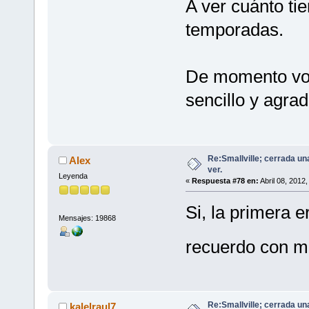
A ver cuánto ti
temporadas.
De momento voy
sencillo y agrad
Re:Smallville; cerrada un
Alex
ver.
Leyenda
«
Respuesta #78 en:
Abril 08, 2012
Si, la primera e
Mensajes: 19868
recuerdo con 
Re:Smallville; cerrada un
kalelraul7