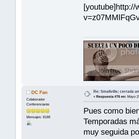
[youtube]http:
v=z07MMlFqGvQ
Re: Smallville; cerrada u
DC Fan
«
Respuesta #76 en:
Mayo 29
Colaborador
Conferenciante
Pues como bien 
Mensajes: 8188
Temporadas más 
muy seguida por