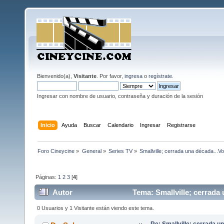
Bienvenido(a),
Visitante
. Por favor,
ingresa
o
regístrate
.
Ingresar con nombre de usuario, contraseña y duración de la sesión
Inicio
Ayuda
Buscar
Calendario
Ingresar
Registrarse
Foro Cineycine
»
General
»
Series TV
»
Smallville; cerrada una década...Vo
Páginas:
1
2
3
[
4
]
Autor
Tema: Smallville; cerrada 
0 Usuarios y 1 Visitante están viendo este tema.
Re: Smallville; cerrada u