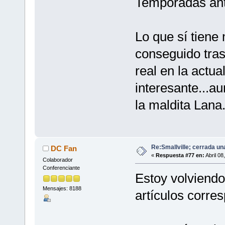
Temporadas ant
Lo que sí tiene 
conseguido tras
real en la actu
interesante...a
la maldita Lana
Re:Smallville; cerrada un
DC Fan
«
Respuesta #77 en:
Abril 08
Colaborador
Conferenciante
Estoy volviendo 
Mensajes: 8188
artículos corre