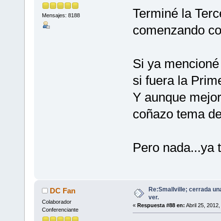
Terminé la Ter
Mensajes: 8188
comenzando con
Si ya mencioné
si fuera la Prim
Y aunque mejor
coñazo tema de
Pero nada...ya 
Re:Smallville; cerrada un
DC Fan
ver.
Colaborador
«
Respuesta #88 en:
Abril 25, 2012
Conferenciante