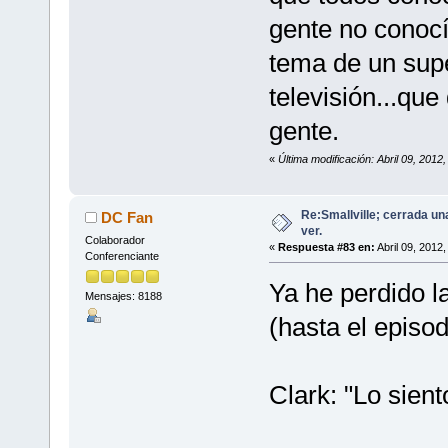
gente no conocí
tema de un sup
televisión...qu
gente.
«
Última modificación: Abril 09, 201
Re:Smallville; cerrada un
DC Fan
ver.
Colaborador
«
Respuesta #83 en:
Abril 09, 2012
Conferenciante
Ya he perdido l
Mensajes: 8188
(hasta el episod
Clark: "Lo sient