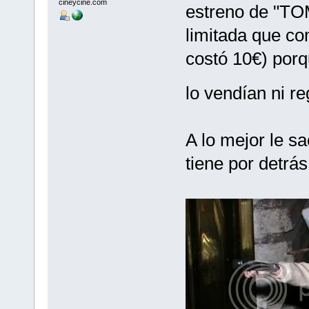
cineycine.com
estreno de "TO
limitada que co
costó 10€) po
lo vendían ni re
A lo mejor le sa
tiene por detrás 