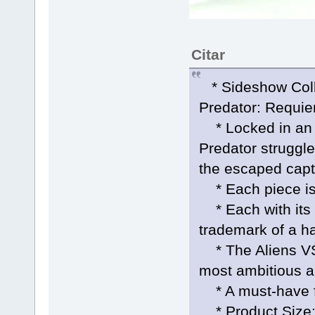
Citar
* Sideshow Colle
Predator: Requi
* Locked in an a
Predator struggle
the escaped capt
* Each piece is 
* Each with its o
trademark of a h
* The Aliens VS
most ambitious a
* A must-have fo
* Product Size: