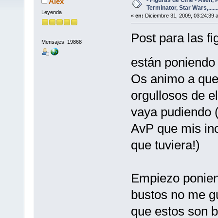
Alex
Terminator, Star Wars,......
Leyenda
«
en:
Diciembre 31, 2009, 03:24:39 
Post para las f
Mensajes: 19868
están poniendo
Os animo a que 
orgullosos de e
vaya pudiendo (
AvP que mis inc
que tuviera!)
Empiezo poniend
bustos no me g
que estos son b