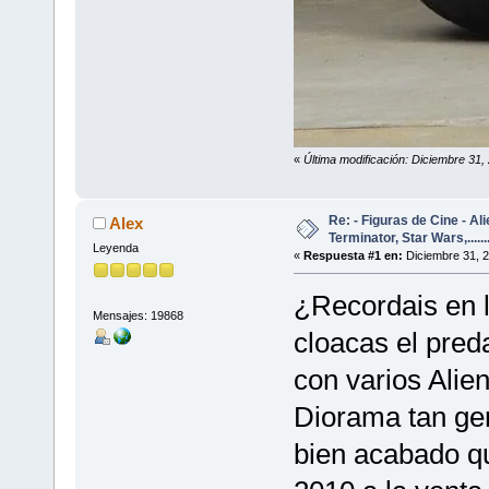
«
Última modificación: Diciembre 31,
Re: - Figuras de Cine - Al
Alex
Terminator, Star Wars,......
Leyenda
«
Respuesta #1 en:
Diciembre 31, 2
¿Recordais en 
Mensajes: 19868
cloacas el pred
con varios Alie
Diorama tan geni
bien acabado qu