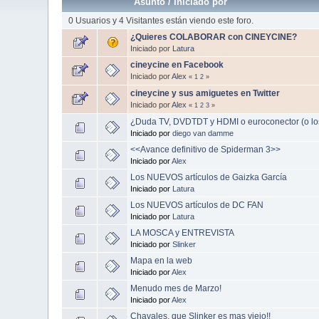
Asunto
/
Iniciado por
0 Usuarios y 4 Visitantes están viendo este foro.
¿Quieres COLABORAR con CINEYCINE?
Iniciado por
Latura
cineycine en Facebook
Iniciado por
Alex
«
1
2
»
cineycine y sus amiguetes en Twitter
Iniciado por
Alex
«
1
2
3
»
¿Duda TV, DVDTDT y HDMI o euroconector (o lo
Iniciado por
diego van damme
<<Avance definitivo de Spiderman 3>>
Iniciado por
Alex
Los NUEVOS artículos de Gaizka García
Iniciado por
Latura
Los NUEVOS artículos de DC FAN
Iniciado por
Latura
LA MOSCA y ENTREVISTA
Iniciado por
Slinker
Mapa en la web
Iniciado por
Alex
Menudo mes de Marzo!
Iniciado por
Alex
Chavales, que Slinker es mas viejo!!