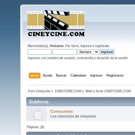
Bienvenido(a),
Visitante
. Por favor,
ingresa
o
regístrate
.
Ingresar con nombre de usuario, contraseña y duración de la sesión
Inicio
Ayuda
Buscar
Calendario
Ingresar
Registrarse
Foro Cineycine
»
CINEYCINE.COM
»
Web y foros CINEYCINE.COM
Subforos
Concursos
Los concursos de cineycine
Páginas: [
1
]