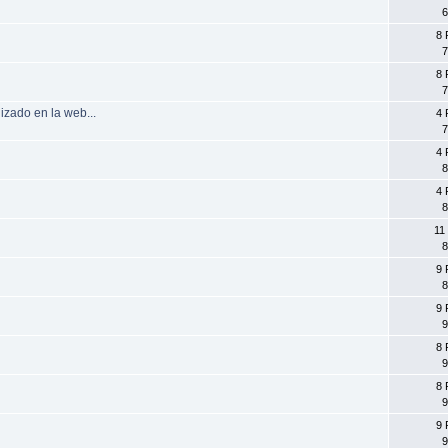
6
8 
7
8 
7
izado en la web...
4 
7
4 
8
4 
8
11
8
9 
8
9 
9
8 
9
8 
9
9 
9