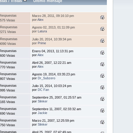
stas
/
Vistas
Último mensaje
Respuestas
Marzo 28, 2011, 09:16:10 pm
por
Alex
575 Vistas
 Respuestas
Agosto 02, 2013, 01:11:09 pm
por
Latura
2271 Vistas
 Respuestas
Julio 20, 2014, 10:39:34 pm
por
Prime
9090 Vistas
Respuestas
Enero 04, 2013, 11:13:31 pm
por
Alex
600 Vistas
Respuestas
Abril 26, 2007, 12:22:21 am
por
Alex
770 Vistas
Respuestas
Agosto 19, 2014, 03:35:23 pm
por
Dr_Subzero
807 Vistas
Respuestas
Julio 15, 2014, 10:03:24 pm
por
DC Fan
995 Vistas
Respuestas
Septiembre 25, 2007, 01:25:57 am
por
Slinker
165 Vistas
Respuestas
Septiembre 11, 2007, 02:33:32 am
por
Jackie
690 Vistas
Respuestas
Marzo 21, 2007, 12:25:59 pm
por
Slinker
750 Vistas
Respuestas
Abril 25, 2007, 07:42:49 pm