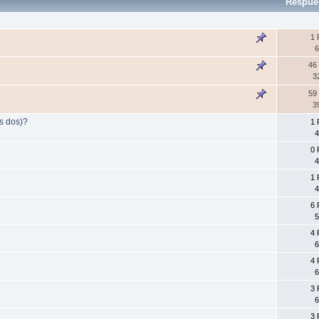
Respue
1 
6
46
3
59
3
s dos)?
1 
4
0 
4
1 
4
6 
5
4 
6
4 
6
3 
6
3 