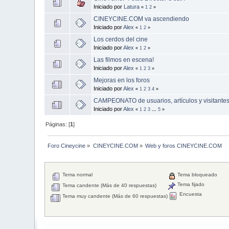
Iniciado por
Latura
«
1
2
»
CINEYCINE.COM va ascendiendo
Iniciado por
Alex
«
1
2
»
Los cerdos del cine
Iniciado por
Alex
«
1
2
»
Las filmos en escena!
Iniciado por
Alex
«
1
2
3
»
Mejoras en los foros
Iniciado por
Alex
«
1
2
3
4
»
CAMPEONATO de usuarios, artículos y visitantes
Iniciado por
Alex
«
1
2
3
...
5
»
Páginas: [
1
]
Foro Cineycine
»
CINEYCINE.COM
»
Web y foros CINEYCINE.COM
Tema normal
Tema bloqueado
Tema fijado
Tema candente (Más de 40 respuestas)
Encuesta
Tema muy candente (Más de 60 respuestas)