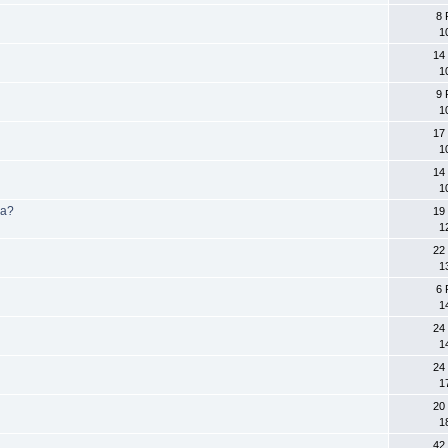
8 
1
14
1
9 
1
17
1
14
1
va?
19
1
22
1
6 
1
24
1
24
1
20
1
42