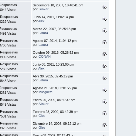
Respuestas
Septiembre 10, 2007, 10:40:41 pm
por
Slinker
0044 Vistas
 Respuestas
Junio 14, 2011, 11:02:04 pm
por
Alex
0219 Vistas
Respuestas
Marzo 22, 2007, 08:25:18 pm
por
Latura
0491 Vistas
 Respuestas
Agosto 07, 2014, 11:04:12 pm
por
Latura
0766 Vistas
 Respuestas
Octubre 09, 2013, 05:28:52 pm
por
CONAN
0909 Vistas
 Respuestas
Junio 08, 2011, 10:23:00 pm
por
Alex
2260 Vistas
 Respuestas
Abril 30, 2015, 02:45:19 pm
por
Latura
3843 Vistas
Respuestas
Agosto 21, 2018, 03:01:22 pm
por
Milaguefe
4231 Vistas
 Respuestas
Enero 20, 2009, 04:59:37 pm
por
Slinker
4549 Vistas
 Respuestas
Febrero 28, 2009, 03:42:39 pm
por
Glez
7581 Vistas
 Respuestas
Diciembre 14, 2008, 09:12:12 pm
por
Glez
8375 Vistas
 Respuestas
Enero 08, 2009, 07:13:43 pm