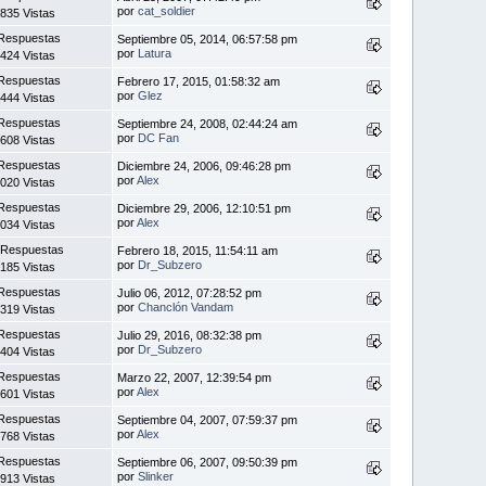
por
cat_soldier
835 Vistas
Respuestas
Septiembre 05, 2014, 06:57:58 pm
por
Latura
424 Vistas
Respuestas
Febrero 17, 2015, 01:58:32 am
por
Glez
444 Vistas
Respuestas
Septiembre 24, 2008, 02:44:24 am
por
DC Fan
608 Vistas
Respuestas
Diciembre 24, 2006, 09:46:28 pm
por
Alex
020 Vistas
Respuestas
Diciembre 29, 2006, 12:10:51 pm
por
Alex
034 Vistas
 Respuestas
Febrero 18, 2015, 11:54:11 am
por
Dr_Subzero
185 Vistas
Respuestas
Julio 06, 2012, 07:28:52 pm
por
Chanclón Vandam
319 Vistas
Respuestas
Julio 29, 2016, 08:32:38 pm
por
Dr_Subzero
404 Vistas
Respuestas
Marzo 22, 2007, 12:39:54 pm
por
Alex
601 Vistas
Respuestas
Septiembre 04, 2007, 07:59:37 pm
por
Alex
768 Vistas
Respuestas
Septiembre 06, 2007, 09:50:39 pm
por
Slinker
913 Vistas