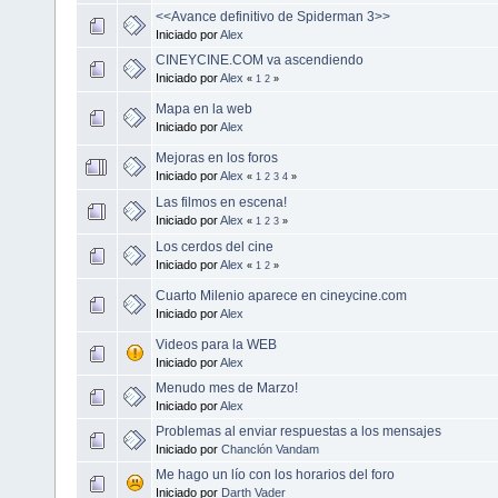
<<Avance definitivo de Spiderman 3>>
Iniciado por
Alex
CINEYCINE.COM va ascendiendo
Iniciado por
Alex
«
1
2
»
Mapa en la web
Iniciado por
Alex
Mejoras en los foros
Iniciado por
Alex
«
1
2
3
4
»
Las filmos en escena!
Iniciado por
Alex
«
1
2
3
»
Los cerdos del cine
Iniciado por
Alex
«
1
2
»
Cuarto Milenio aparece en cineycine.com
Iniciado por
Alex
Videos para la WEB
Iniciado por
Alex
Menudo mes de Marzo!
Iniciado por
Alex
Problemas al enviar respuestas a los mensajes
Iniciado por
Chanclón Vandam
Me hago un lío con los horarios del foro
Iniciado por
Darth Vader