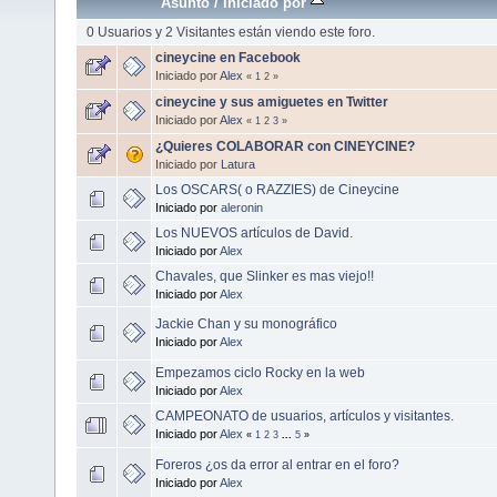
Asunto
/
Iniciado por
0 Usuarios y 2 Visitantes están viendo este foro.
cineycine en Facebook
Iniciado por
Alex
«
1
2
»
cineycine y sus amiguetes en Twitter
Iniciado por
Alex
«
1
2
3
»
¿Quieres COLABORAR con CINEYCINE?
Iniciado por
Latura
Los OSCARS( o RAZZIES) de Cineycine
Iniciado por
aleronin
Los NUEVOS artículos de David.
Iniciado por
Alex
Chavales, que Slinker es mas viejo!!
Iniciado por
Alex
Jackie Chan y su monográfico
Iniciado por
Alex
Empezamos ciclo Rocky en la web
Iniciado por
Alex
CAMPEONATO de usuarios, artículos y visitantes.
Iniciado por
Alex
«
1
2
3
...
5
»
Foreros ¿os da error al entrar en el foro?
Iniciado por
Alex