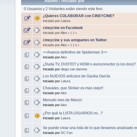
Asunto
/
Iniciado por
0 Usuarios y 2 Visitantes están viendo este foro.
¿Quieres COLABORAR con CINEYCINE?
Iniciado por
Latura
cineycine en Facebook
Iniciado por
Alex
«
1
2
»
cineycine y sus amiguetes en Twitter
Iniciado por
Alex
«
1
2
3
»
<<Avance definitivo de Spiderman 3>>
Iniciado por
Alex
¿Duda TV, DVDTDT y HDMI o euroconector (o los dos)?
Iniciado por
diego van damme
Los NUEVOS artículos de Gaizka García
Iniciado por
Latura
Chavales, que Slinker es mas viejo!!
Iniciado por
Alex
Menudo mes de Marzo!
Iniciado por
Alex
¿Por qué la LISTA USUARIOS no...?
Iniciado por
Latura
Se puede crear una lista de lo que llevamos analizado en
Iniciado por
DC Fan