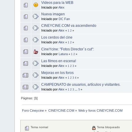
Videos para la WEB
Iniciado por
Alex
Nueva imagen
Iniciado por
DC Fan
CINEYCINE.COM va ascendiendo
Iniciado por
Alex
«
1
2
»
Los cerdos del cine
Iniciado por
Alex
«
1
2
»
CineYcine: "Fotos Director´s cut":
Iniciado por
Latura
«
1
2
»
Las filmos en escena!
Iniciado por
Alex
«
1
2
3
»
Mejoras en los foros
Iniciado por
Alex
«
1
2
3
4
»
CAMPEONATO de usuarios, artículos y visitantes.
Iniciado por
Alex
«
1
2
3
...
5
»
Páginas: [
1
]
Foro Cineycine
»
CINEYCINE.COM
»
Web y foros CINEYCINE.COM
Tema normal
Tema bloqueado