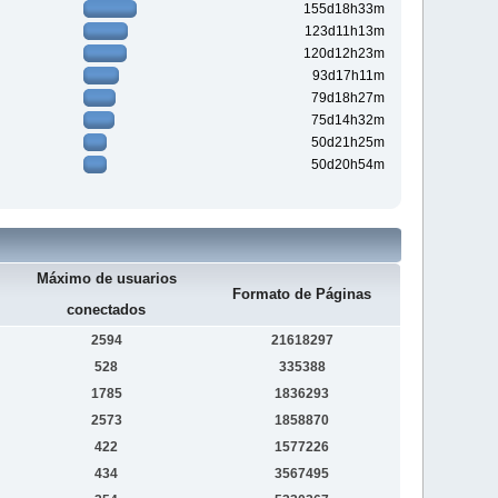
155d18h33m
123d11h13m
120d12h23m
93d17h11m
79d18h27m
75d14h32m
50d21h25m
50d20h54m
Máximo de usuarios
Formato de Páginas
conectados
2594
21618297
528
335388
1785
1836293
2573
1858870
422
1577226
434
3567495