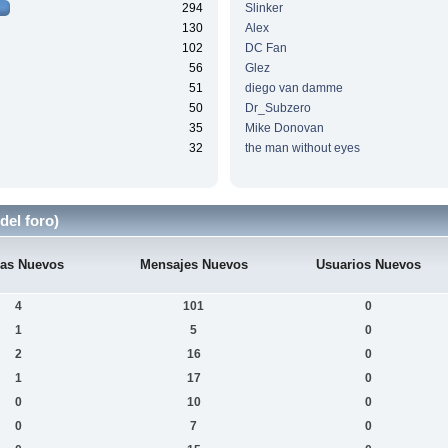
294
Slinker
130
Alex
102
DC Fan
56
Glez
51
diego van damme
50
Dr_Subzero
35
Mike Donovan
32
the man without eyes
del foro)
as Nuevos
Mensajes Nuevos
Usuarios Nuevos
4
101
0
1
5
0
2
16
0
1
17
0
0
10
0
0
7
0