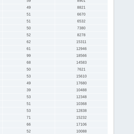
59
8901
49
8821
51
6670
51
6532
50
7380
52
8278
62
15311
61
12946
99
18566
68
14583
50
7621
53
15610
49
17680
39
10488
53
12348
51
10368
53
12838
71
15232
66
17106
52
10088