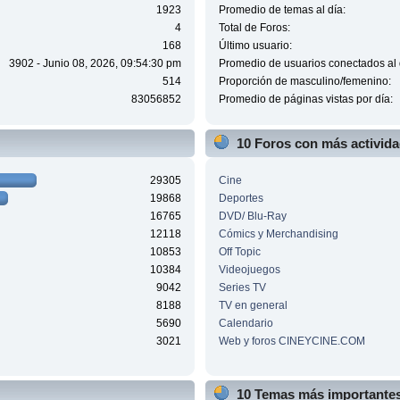
1923
Promedio de temas al día:
4
Total de Foros:
168
Último usuario:
3902 - Junio 08, 2026, 09:54:30 pm
Promedio de usuarios conectados al 
514
Proporción de masculino/femenino:
83056852
Promedio de páginas vistas por día:
10 Foros con más activid
29305
Cine
19868
Deportes
16765
DVD/ Blu-Ray
12118
Cómics y Merchandising
10853
Off Topic
10384
Videojuegos
9042
Series TV
8188
TV en general
5690
Calendario
3021
Web y foros CINEYCINE.COM
10 Temas más importantes 