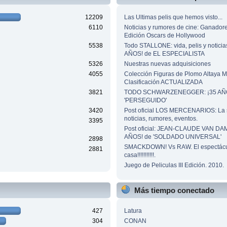
12209
Las Ultimas pelis que hemos visto...
6110
Noticias y rumores de cine: Ganador
Edición Oscars de Hollywood
5538
Todo STALLONE: vida, pelis y noticia
AÑOS! de EL ESPECIALISTA
5326
Nuestras nuevas adquisiciones
4055
Colección Figuras de Plomo Altaya
Clasificación ACTUALIZADA
3821
TODO SCHWARZENEGGER: ¡35 AÑO
'PERSEGUIDO'
3420
Post oficial LOS MERCENARIOS: La 
noticias, rumores, eventos.
3395
Post oficial: JEAN-CLAUDE VAN DA
AÑOS! de 'SOLDADO UNIVERSAL'
2898
SMACKDOWN! Vs RAW. El espectácu
2881
casa!!!!!!!!!!!.
Juego de Peliculas III Edición. 2010.
Más tiempo conectado
427
Latura
304
CONAN