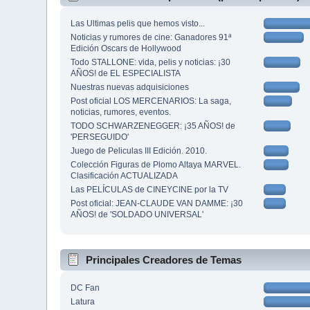
Las Ultimas pelis que hemos visto...
Noticias y rumores de cine: Ganadores 91ª
Edición Oscars de Hollywood
Todo STALLONE: vida, pelis y noticias: ¡30
AÑOS! de EL ESPECIALISTA
Nuestras nuevas adquisiciones
Post oficial LOS MERCENARIOS: La saga,
noticias, rumores, eventos.
TODO SCHWARZENEGGER: ¡35 AÑOS! de
'PERSEGUIDO'
Juego de Peliculas III Edición. 2010.
Colección Figuras de Plomo Altaya MARVEL.
Clasificación ACTUALIZADA
Las PELÍCULAS de CINEYCINE por la TV
Post oficial: JEAN-CLAUDE VAN DAMME: ¡30
AÑOS! de 'SOLDADO UNIVERSAL'
Principales Creadores de Temas
DC Fan
Latura