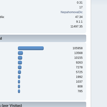
0.31
17
NepahomovaDic
día:
47.34
9.1:1
11497.35
ad
105958
13568
10155
9263
7278
5725
1992
1037
808
785
(por Visitas)