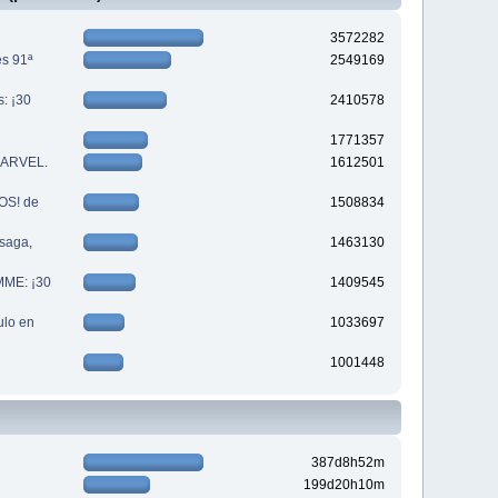
3572282
es 91ª
2549169
s: ¡30
2410578
1771357
 MARVEL.
1612501
S! de
1508834
saga,
1463130
MME: ¡30
1409545
lo en
1033697
1001448
387d8h52m
199d20h10m