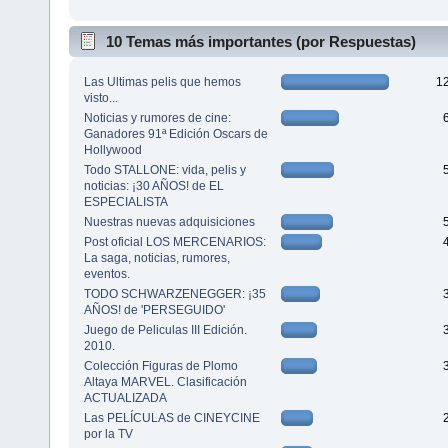
10 Temas más importantes (por Respuestas)
Las Ultimas pelis que hemos
1
visto...
Noticias y rumores de cine:
Ganadores 91ª Edición Oscars de
Hollywood
Todo STALLONE: vida, pelis y
noticias: ¡30 AÑOS! de EL
ESPECIALISTA
Nuestras nuevas adquisiciones
Post oficial LOS MERCENARIOS:
La saga, noticias, rumores,
eventos.
TODO SCHWARZENEGGER: ¡35
AÑOS! de 'PERSEGUIDO'
Juego de Peliculas III Edición.
2010.
Colección Figuras de Plomo
Altaya MARVEL. Clasificación
ACTUALIZADA
Las PELÍCULAS de CINEYCINE
por la TV