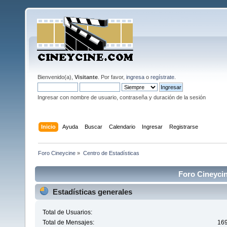
Bienvenido(a),
Visitante
. Por favor,
ingresa
o
regístrate
.
Ingresar con nombre de usuario, contraseña y duración de la sesión
Inicio
Ayuda
Buscar
Calendario
Ingresar
Registrarse
Foro Cineycine
»
Centro de Estadísticas
Foro Cineycin
Estadísticas generales
Total de Usuarios:
Total de Mensajes:
16