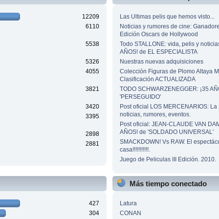
12209
Las Ultimas pelis que hemos visto...
6110
Noticias y rumores de cine: Ganador
Edición Oscars de Hollywood
5538
Todo STALLONE: vida, pelis y noticia
AÑOS! de EL ESPECIALISTA
5326
Nuestras nuevas adquisiciones
4055
Colección Figuras de Plomo Altaya
Clasificación ACTUALIZADA
3821
TODO SCHWARZENEGGER: ¡35 AÑO
'PERSEGUIDO'
3420
Post oficial LOS MERCENARIOS: La 
noticias, rumores, eventos.
3395
Post oficial: JEAN-CLAUDE VAN DA
AÑOS! de 'SOLDADO UNIVERSAL'
2898
SMACKDOWN! Vs RAW. El espectácu
2881
casa!!!!!!!!!!!.
Juego de Peliculas III Edición. 2010.
Más tiempo conectado
427
Latura
304
CONAN