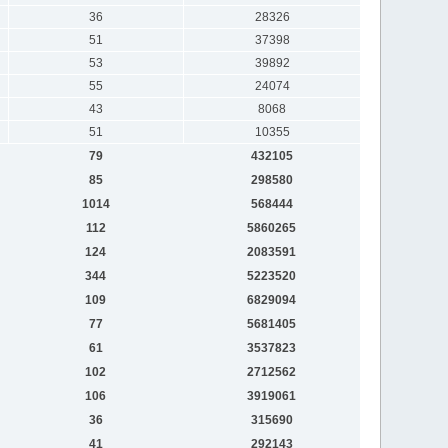
36
28326
51
37398
53
39892
55
24074
43
8068
51
10355
79
432105
85
298580
1014
568444
112
5860265
124
2083591
344
5223520
109
6829094
77
5681405
61
3537823
102
2712562
106
3919061
36
315690
41
292143