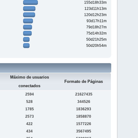
155d18h33m
123d11h13m
120d12h23m
93d17h11m
79d18h27m
75d14h32m
50d21h25m
50d20h54m
Máximo de usuarios
Formato de Páginas
conectados
2594
21627435
528
344526
1785
1836293
2573
1858870
422
1577226
434
3567495