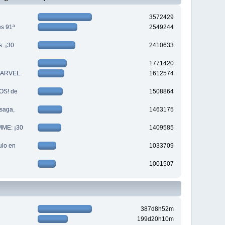
3572429
es 91ª
2549244
s: ¡30
2410633
1771420
 MARVEL.
1612574
S! de
1508864
saga,
1463175
MME: ¡30
1409585
lo en
1033709
1001507
387d8h52m
199d20h10m