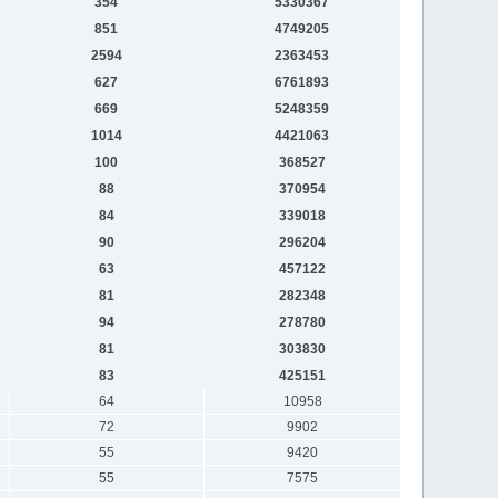
354
5330367
851
4749205
2594
2363453
627
6761893
669
5248359
1014
4421063
100
368527
88
370954
84
339018
90
296204
63
457122
81
282348
94
278780
81
303830
83
425151
64
10958
72
9902
55
9420
55
7575