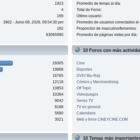
1923
Promedio de temas al día:
4
Total de Foros:
169
Último usuario:
3902 - Junio 08, 2026, 09:54:30 pm
Promedio de usuarios conectados al 
182
Proporción de masculino/femenino:
83065990
Promedio de páginas vistas por día:
10 Foros con más activid
29305
Cine
19868
Deportes
16765
DVD/ Blu-Ray
12118
Cómics y Merchandising
10853
Off Topic
10384
Videojuegos
9042
Series TV
8188
TV en general
5690
Calendario
3021
Web y foros CINEYCINE.COM
10 Temas más importantes 