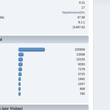
0.31
17
NepahomovaDic
día:
47.36
9.1:1
11497.02
ad
105958
13568
10155
9263
7278
5725
1992
1037
808
785
(por Visitas)