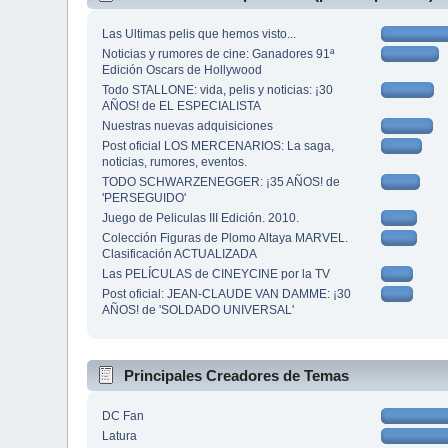
Las Ultimas pelis que hemos visto...
Noticias y rumores de cine: Ganadores 91ª
Edición Oscars de Hollywood
Todo STALLONE: vida, pelis y noticias: ¡30
AÑOS! de EL ESPECIALISTA
Nuestras nuevas adquisiciones
Post oficial LOS MERCENARIOS: La saga,
noticias, rumores, eventos.
TODO SCHWARZENEGGER: ¡35 AÑOS! de
'PERSEGUIDO'
Juego de Peliculas III Edición. 2010.
Colección Figuras de Plomo Altaya MARVEL.
Clasificación ACTUALIZADA
Las PELÍCULAS de CINEYCINE por la TV
Post oficial: JEAN-CLAUDE VAN DAMME: ¡30
AÑOS! de 'SOLDADO UNIVERSAL'
Principales Creadores de Temas
DC Fan
Latura