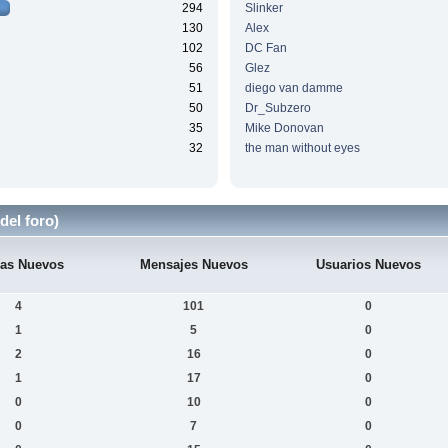
294
Slinker
130
Alex
102
DC Fan
56
Glez
51
diego van damme
50
Dr_Subzero
35
Mike Donovan
32
the man without eyes
del foro)
as Nuevos
Mensajes Nuevos
Usuarios Nuevos
4
101
0
1
5
0
2
16
0
1
17
0
0
10
0
0
7
0