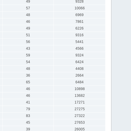
49
9328
57
10066
48
6969
46
7861
49
6226
51
9316
56
5441
43
4566
59
9324
54
6424
48
4408
36
2664
65
6484
46
10898
46
13682
41
17271
79
27275
83
27322
45
27653
39
26005