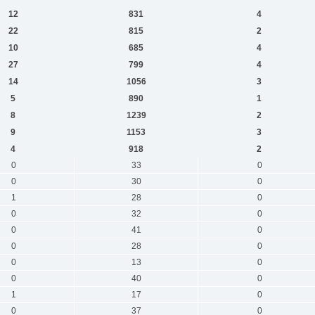
12
831
4
22
815
2
10
685
4
27
799
4
14
1056
3
5
890
1
8
1239
2
9
1153
3
4
918
2
0
33
0
0
30
0
1
28
0
0
32
0
0
41
0
0
28
0
0
13
0
0
40
0
1
17
0
0
37
0