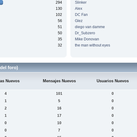
294
Slinker
130
Alex
102
DC Fan
56
Glez
51
diego van damme
50
Dr_Subzero
35
Mike Donovan
32
the man without eyes
del foro)
as Nuevos
Mensajes Nuevos
Usuarios Nuevos
4
101
0
1
5
0
2
16
0
1
17
0
0
10
0
0
7
0