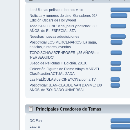
Las Ultimas pelis que hemos visto...
Noticias y rumores de cine: Ganadores 91ª
Edición Oscars de Hollywood
Todo STALLONE: vida, pelis y noticias: ¡30
AÑOS! de EL ESPECIALISTA
Nuestras nuevas adquisiciones
Post oficial LOS MERCENARIOS: La saga,
noticias, rumores, eventos.
TODO SCHWARZENEGGER: ¡35 AÑOS! de
'PERSEGUIDO'
Juego de Peliculas III Edición. 2010.
Colección Figuras de Plomo Altaya MARVEL.
Clasificación ACTUALIZADA
Las PELÍCULAS de CINEYCINE por la TV
Post oficial: JEAN-CLAUDE VAN DAMME: ¡30
AÑOS! de 'SOLDADO UNIVERSAL'
Principales Creadores de Temas
DC Fan
Latura