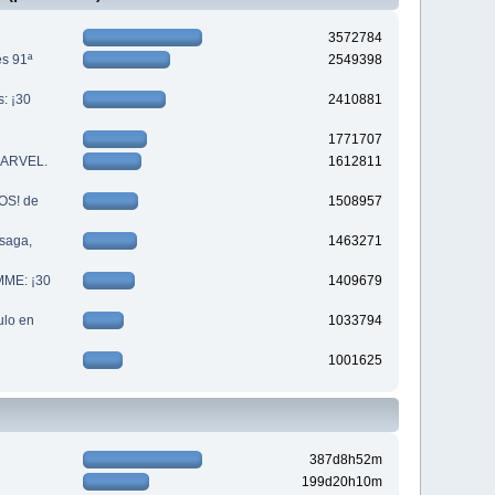
3572784
es 91ª
2549398
s: ¡30
2410881
1771707
 MARVEL.
1612811
S! de
1508957
saga,
1463271
MME: ¡30
1409679
lo en
1033794
1001625
387d8h52m
199d20h10m