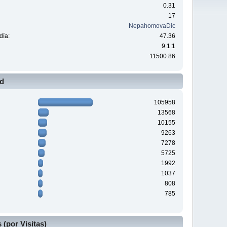
0.31
17
NepahomovaDic
día:
47.36
9.1:1
11500.86
ad
105958
13568
10155
9263
7278
5725
1992
1037
808
785
(por Visitas)