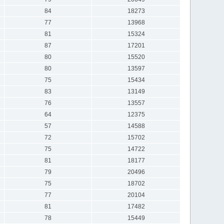
84
18273
77
13968
81
15324
87
17201
80
15520
80
13597
75
15434
83
13149
76
13557
64
12375
57
14588
72
15702
75
14722
81
18177
79
20496
75
18702
77
20104
81
17482
78
15449