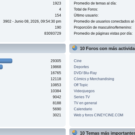
1923
Promedio de temas al día:
4
Total de Foros:
154
Último usuario:
3902 - Junio 08, 2026, 09:54:30 pm
Promedio de usuarios conectados al 
190
Proporción de masculino/femenino:
83093729
Promedio de páginas vistas por día:
10 Foros con más activid
29305
Cine
19868
Deportes
16765
DVD/ Blu-Ray
12118
Cómics y Merchandising
10853
Off Topic
10384
Videojuegos
9042
Series TV
8188
TV en general
5690
Calendario
3021
Web y foros CINEYCINE.COM
10 Temas más importantes 