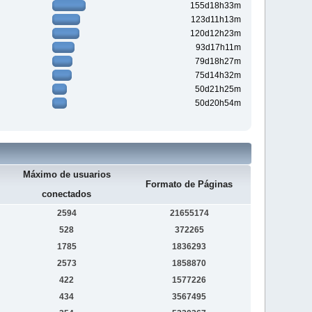
155d18h33m
123d11h13m
120d12h23m
93d17h11m
79d18h27m
75d14h32m
50d21h25m
50d20h54m
Máximo de usuarios
Formato de Páginas
conectados
2594
21655174
528
372265
1785
1836293
2573
1858870
422
1577226
434
3567495