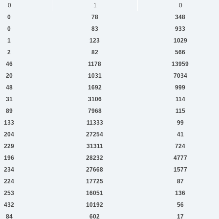
0
1
0
0
78
348
0
83
933
1
123
1029
2
82
566
46
1178
13959
20
1031
7034
48
1692
999
31
3106
114
89
7968
115
133
11333
99
204
27254
41
229
31311
724
196
28232
4777
234
27668
1577
224
17725
87
253
16051
136
432
10192
56
84
602
17