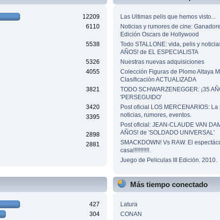
12209
Las Ultimas pelis que hemos visto...
6110
Noticias y rumores de cine: Ganador
Edición Oscars de Hollywood
5538
Todo STALLONE: vida, pelis y noticia
AÑOS! de EL ESPECIALISTA
5326
Nuestras nuevas adquisiciones
4055
Colección Figuras de Plomo Altaya
Clasificación ACTUALIZADA
3821
TODO SCHWARZENEGGER: ¡35 AÑO
'PERSEGUIDO'
3420
Post oficial LOS MERCENARIOS: La 
noticias, rumores, eventos.
3395
Post oficial: JEAN-CLAUDE VAN DA
AÑOS! de 'SOLDADO UNIVERSAL'
2898
SMACKDOWN! Vs RAW. El espectácu
2881
casa!!!!!!!!!!!.
Juego de Peliculas III Edición. 2010.
Más tiempo conectado
427
Latura
304
CONAN