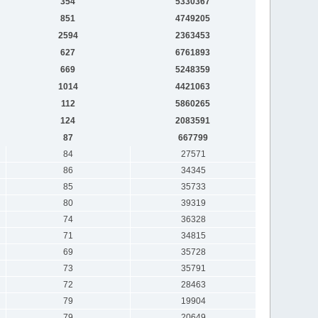
354
5330367
851
4749205
2594
2363453
627
6761893
669
5248359
1014
4421063
112
5860265
124
2083591
87
667799
84
27571
86
34345
85
35733
80
39319
74
36328
71
34815
69
35728
73
35791
72
28463
79
19904
79
20649