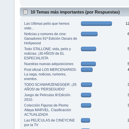
10 Temas más importantes (por Respuestas)
Las Ultimas pelis que hemos
1
visto...
Noticias y rumores de cine:
Ganadores 91ª Edición Oscars de
Hollywood
Todo STALLONE: vida, pelis y
noticias: ¡30 AÑOS! de EL
ESPECIALISTA
Nuestras nuevas adquisiciones
Post oficial LOS MERCENARIOS:
La saga, noticias, rumores,
eventos.
TODO SCHWARZENEGGER: ¡35
AÑOS! de 'PERSEGUIDO'
Juego de Peliculas III Edición.
2010.
Colección Figuras de Plomo
Altaya MARVEL. Clasificación
ACTUALIZADA
Las PELÍCULAS de CINEYCINE
por la TV