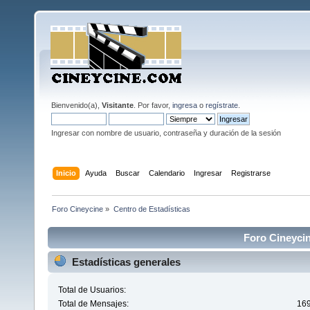
Bienvenido(a),
Visitante
. Por favor,
ingresa
o
regístrate
.
Ingresar con nombre de usuario, contraseña y duración de la sesión
Inicio
Ayuda
Buscar
Calendario
Ingresar
Registrarse
Foro Cineycine
»
Centro de Estadísticas
Foro Cineycin
Estadísticas generales
Total de Usuarios:
Total de Mensajes:
16