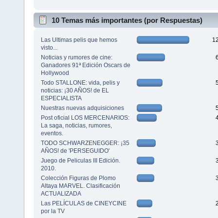
10 Temas más importantes (por Respuestas)
Las Ultimas pelis que hemos
1
visto...
Noticias y rumores de cine:
Ganadores 91ª Edición Oscars de
Hollywood
Todo STALLONE: vida, pelis y
noticias: ¡30 AÑOS! de EL
ESPECIALISTA
Nuestras nuevas adquisiciones
Post oficial LOS MERCENARIOS:
La saga, noticias, rumores,
eventos.
TODO SCHWARZENEGGER: ¡35
AÑOS! de 'PERSEGUIDO'
Juego de Peliculas III Edición.
2010.
Colección Figuras de Plomo
Altaya MARVEL. Clasificación
ACTUALIZADA
Las PELÍCULAS de CINEYCINE
por la TV