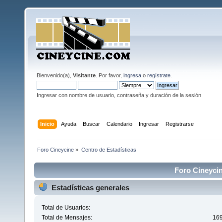
Bienvenido(a),
Visitante
. Por favor,
ingresa
o
regístrate
.
Ingresar con nombre de usuario, contraseña y duración de la sesión
Inicio
Ayuda
Buscar
Calendario
Ingresar
Registrarse
Foro Cineycine
»
Centro de Estadísticas
Foro Cineycin
Estadísticas generales
Total de Usuarios:
Total de Mensajes:
16