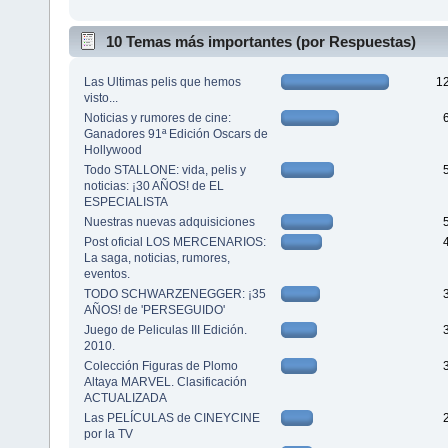
10 Temas más importantes (por Respuestas)
Las Ultimas pelis que hemos
1
visto...
Noticias y rumores de cine:
Ganadores 91ª Edición Oscars de
Hollywood
Todo STALLONE: vida, pelis y
noticias: ¡30 AÑOS! de EL
ESPECIALISTA
Nuestras nuevas adquisiciones
Post oficial LOS MERCENARIOS:
La saga, noticias, rumores,
eventos.
TODO SCHWARZENEGGER: ¡35
AÑOS! de 'PERSEGUIDO'
Juego de Peliculas III Edición.
2010.
Colección Figuras de Plomo
Altaya MARVEL. Clasificación
ACTUALIZADA
Las PELÍCULAS de CINEYCINE
por la TV