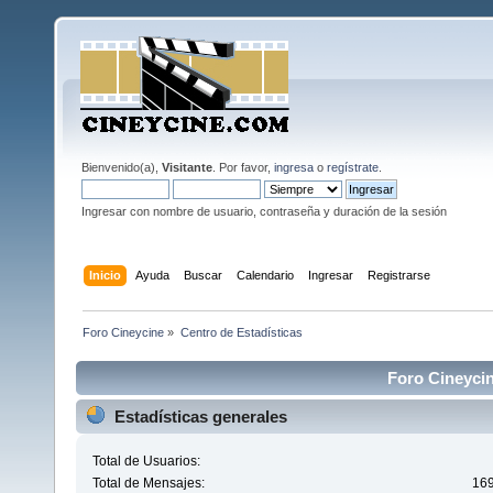
Bienvenido(a),
Visitante
. Por favor,
ingresa
o
regístrate
.
Ingresar con nombre de usuario, contraseña y duración de la sesión
Inicio
Ayuda
Buscar
Calendario
Ingresar
Registrarse
Foro Cineycine
»
Centro de Estadísticas
Foro Cineycin
Estadísticas generales
Total de Usuarios:
Total de Mensajes:
16