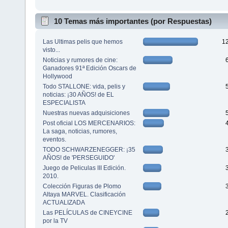
10 Temas más importantes (por Respuestas)
Las Ultimas pelis que hemos
1
visto...
Noticias y rumores de cine:
Ganadores 91ª Edición Oscars de
Hollywood
Todo STALLONE: vida, pelis y
noticias: ¡30 AÑOS! de EL
ESPECIALISTA
Nuestras nuevas adquisiciones
Post oficial LOS MERCENARIOS:
La saga, noticias, rumores,
eventos.
TODO SCHWARZENEGGER: ¡35
AÑOS! de 'PERSEGUIDO'
Juego de Peliculas III Edición.
2010.
Colección Figuras de Plomo
Altaya MARVEL. Clasificación
ACTUALIZADA
Las PELÍCULAS de CINEYCINE
por la TV