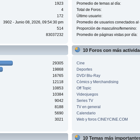
1923
Promedio de temas al día:
4
Total de Foros:
172
Último usuario:
3902 - Junio 08, 2026, 09:54:30 pm
Promedio de usuarios conectados al 
514
Proporción de masculino/femenino:
83037232
Promedio de páginas vistas por día:
10 Foros con más activid
29305
Cine
19868
Deportes
16765
DVD/ Blu-Ray
12118
Cómics y Merchandising
10853
Off Topic
10384
Videojuegos
9042
Series TV
8188
TV en general
5690
Calendario
3021
Web y foros CINEYCINE.COM
10 Temas más importantes 