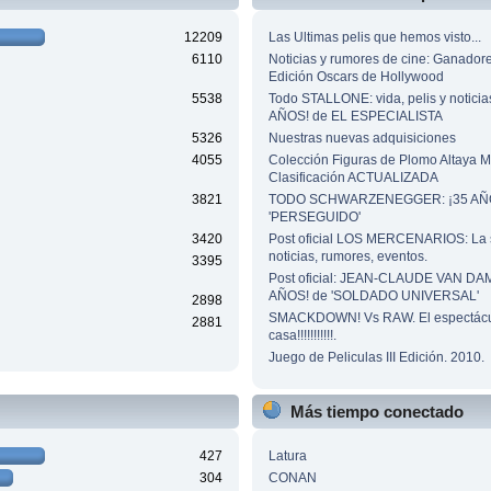
12209
Las Ultimas pelis que hemos visto...
6110
Noticias y rumores de cine: Ganador
Edición Oscars de Hollywood
5538
Todo STALLONE: vida, pelis y noticia
AÑOS! de EL ESPECIALISTA
5326
Nuestras nuevas adquisiciones
4055
Colección Figuras de Plomo Altaya
Clasificación ACTUALIZADA
3821
TODO SCHWARZENEGGER: ¡35 AÑO
'PERSEGUIDO'
3420
Post oficial LOS MERCENARIOS: La 
noticias, rumores, eventos.
3395
Post oficial: JEAN-CLAUDE VAN DA
AÑOS! de 'SOLDADO UNIVERSAL'
2898
SMACKDOWN! Vs RAW. El espectácu
2881
casa!!!!!!!!!!!.
Juego de Peliculas III Edición. 2010.
Más tiempo conectado
427
Latura
304
CONAN