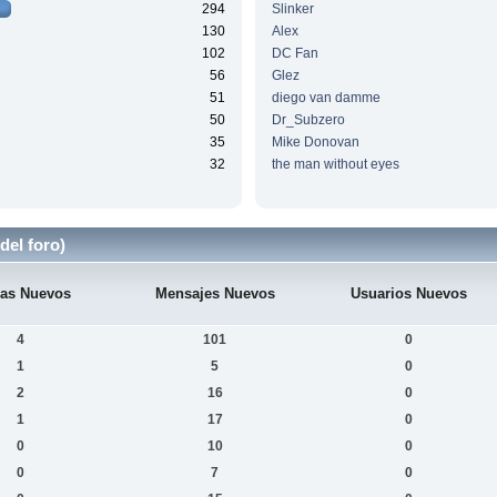
294
Slinker
130
Alex
102
DC Fan
56
Glez
51
diego van damme
50
Dr_Subzero
35
Mike Donovan
32
the man without eyes
del foro)
as Nuevos
Mensajes Nuevos
Usuarios Nuevos
4
101
0
1
5
0
2
16
0
1
17
0
0
10
0
0
7
0