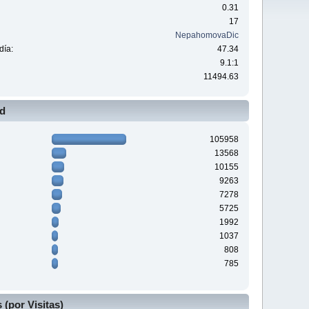
0.31
17
NepahomovaDic
día:
47.34
9.1:1
11494.63
ad
105958
13568
10155
9263
7278
5725
1992
1037
808
785
(por Visitas)