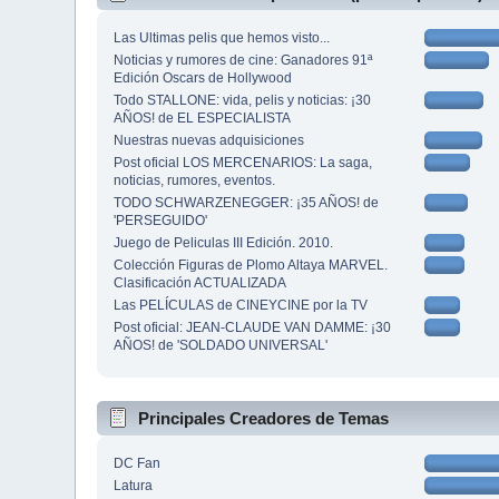
Las Ultimas pelis que hemos visto...
Noticias y rumores de cine: Ganadores 91ª
Edición Oscars de Hollywood
Todo STALLONE: vida, pelis y noticias: ¡30
AÑOS! de EL ESPECIALISTA
Nuestras nuevas adquisiciones
Post oficial LOS MERCENARIOS: La saga,
noticias, rumores, eventos.
TODO SCHWARZENEGGER: ¡35 AÑOS! de
'PERSEGUIDO'
Juego de Peliculas III Edición. 2010.
Colección Figuras de Plomo Altaya MARVEL.
Clasificación ACTUALIZADA
Las PELÍCULAS de CINEYCINE por la TV
Post oficial: JEAN-CLAUDE VAN DAMME: ¡30
AÑOS! de 'SOLDADO UNIVERSAL'
Principales Creadores de Temas
DC Fan
Latura