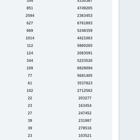
354
5330367
851
4749205
2594
2363453
627
6761893
669
5248359
1014
4421063
112
5860265
124
2083591
344
5223520
109
6829094
77
5681405
61
3537823
102
2712562
22
203277
23
163454
27
247452
39
231987
39
278516
23
103521