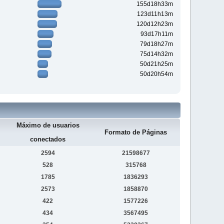
155d18h33m
123d11h13m
120d12h23m
93d17h11m
79d18h27m
75d14h32m
50d21h25m
50d20h54m
Máximo de usuarios
Formato de Páginas
conectados
2594
21598677
528
315768
1785
1836293
2573
1858870
422
1577226
434
3567495