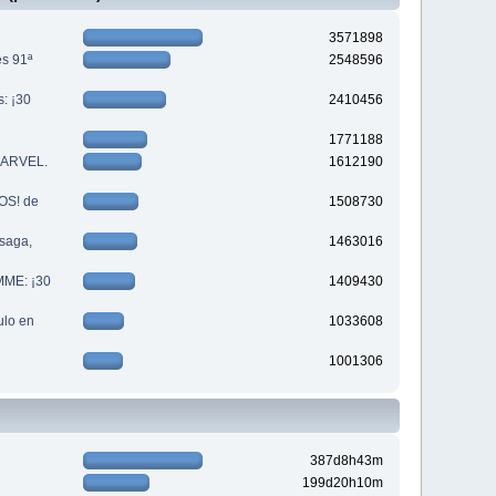
3571898
es 91ª
2548596
s: ¡30
2410456
1771188
 MARVEL.
1612190
S! de
1508730
saga,
1463016
MME: ¡30
1409430
lo en
1033608
1001306
387d8h43m
199d20h10m