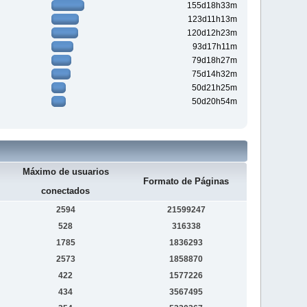
155d18h33m
123d11h13m
120d12h23m
93d17h11m
79d18h27m
75d14h32m
50d21h25m
50d20h54m
Máximo de usuarios
Formato de Páginas
conectados
2594
21599247
528
316338
1785
1836293
2573
1858870
422
1577226
434
3567495