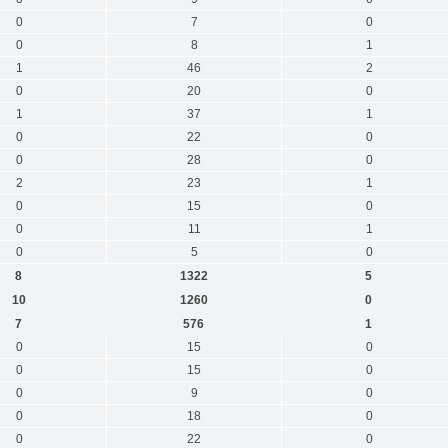
0
7
0
0
8
1
1
46
2
0
20
0
1
37
1
0
22
0
0
28
0
2
23
1
0
15
0
0
11
1
0
5
0
8
1322
5
10
1260
0
7
576
1
0
15
0
0
15
0
0
9
0
0
18
0
0
22
0