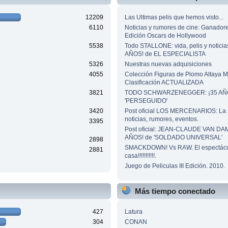
12209
Las Ultimas pelis que hemos visto...
6110
Noticias y rumores de cine: Ganador
Edición Oscars de Hollywood
5538
Todo STALLONE: vida, pelis y noticia
AÑOS! de EL ESPECIALISTA
5326
Nuestras nuevas adquisiciones
4055
Colección Figuras de Plomo Altaya
Clasificación ACTUALIZADA
3821
TODO SCHWARZENEGGER: ¡35 AÑO
'PERSEGUIDO'
3420
Post oficial LOS MERCENARIOS: La 
noticias, rumores, eventos.
3395
Post oficial: JEAN-CLAUDE VAN DA
AÑOS! de 'SOLDADO UNIVERSAL'
2898
SMACKDOWN! Vs RAW. El espectácu
2881
casa!!!!!!!!!!!.
Juego de Peliculas III Edición. 2010.
Más tiempo conectado
427
Latura
304
CONAN