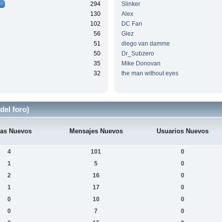
294
Slinker
130
Alex
102
DC Fan
56
Glez
51
diego van damme
50
Dr_Subzero
35
Mike Donovan
32
the man without eyes
del foro)
as Nuevos
Mensajes Nuevos
Usuarios Nuevos
4
101
0
1
5
0
2
16
0
1
17
0
0
10
0
0
7
0