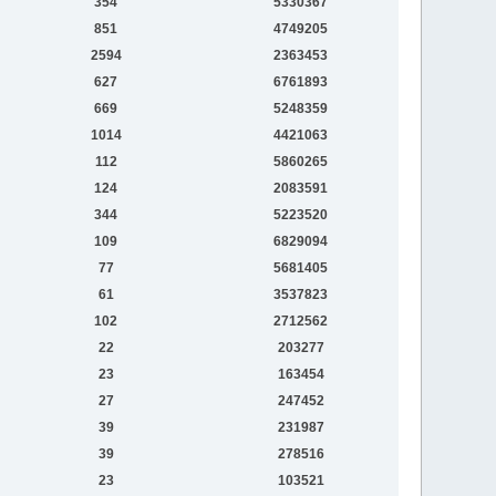
354
5330367
851
4749205
2594
2363453
627
6761893
669
5248359
1014
4421063
112
5860265
124
2083591
344
5223520
109
6829094
77
5681405
61
3537823
102
2712562
22
203277
23
163454
27
247452
39
231987
39
278516
23
103521