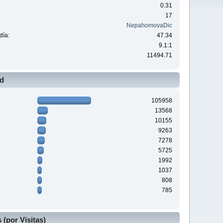
0.31
17
NepahomovaDic
día:
47.34
9.1:1
11494.71
ad
105958
13568
10155
9263
7278
5725
1992
1037
808
785
(por Visitas)