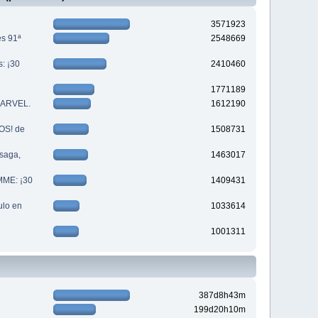
3571923
es 91ª
2548669
s: ¡30
2410460
1771189
 MARVEL.
1612190
S! de
1508731
saga,
1463017
MME: ¡30
1409431
lo en
1033614
1001311
387d8h43m
199d20h10m