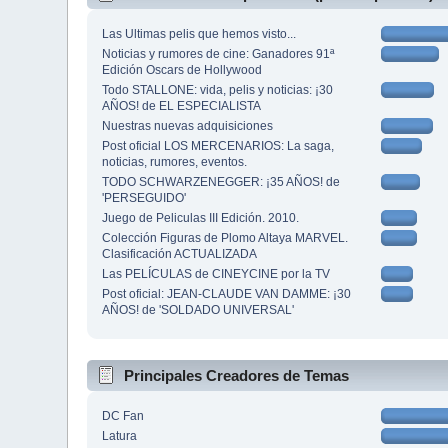
Las Ultimas pelis que hemos visto...
Noticias y rumores de cine: Ganadores 91ª
Edición Oscars de Hollywood
Todo STALLONE: vida, pelis y noticias: ¡30
AÑOS! de EL ESPECIALISTA
Nuestras nuevas adquisiciones
Post oficial LOS MERCENARIOS: La saga,
noticias, rumores, eventos.
TODO SCHWARZENEGGER: ¡35 AÑOS! de
'PERSEGUIDO'
Juego de Peliculas III Edición. 2010.
Colección Figuras de Plomo Altaya MARVEL.
Clasificación ACTUALIZADA
Las PELÍCULAS de CINEYCINE por la TV
Post oficial: JEAN-CLAUDE VAN DAMME: ¡30
AÑOS! de 'SOLDADO UNIVERSAL'
Principales Creadores de Temas
DC Fan
Latura