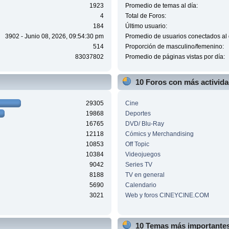
1923
Promedio de temas al día:
4
Total de Foros:
184
Último usuario:
3902 - Junio 08, 2026, 09:54:30 pm
Promedio de usuarios conectados al 
514
Proporción de masculino/femenino:
83037802
Promedio de páginas vistas por día:
10 Foros con más activid
29305
Cine
19868
Deportes
16765
DVD/ Blu-Ray
12118
Cómics y Merchandising
10853
Off Topic
10384
Videojuegos
9042
Series TV
8188
TV en general
5690
Calendario
3021
Web y foros CINEYCINE.COM
10 Temas más importantes 