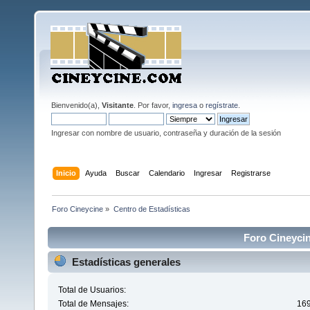
Bienvenido(a),
Visitante
. Por favor,
ingresa
o
regístrate
.
Ingresar con nombre de usuario, contraseña y duración de la sesión
Inicio
Ayuda
Buscar
Calendario
Ingresar
Registrarse
Foro Cineycine
»
Centro de Estadísticas
Foro Cineycin
Estadísticas generales
Total de Usuarios:
Total de Mensajes:
16