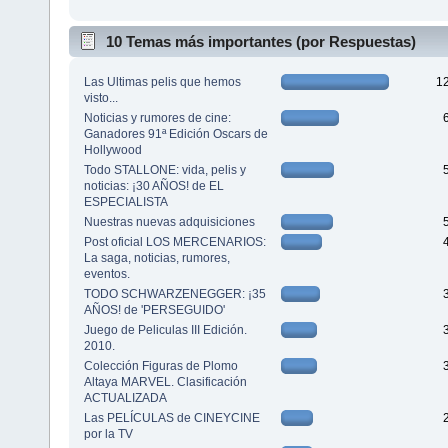
10 Temas más importantes (por Respuestas)
Las Ultimas pelis que hemos
1
visto...
Noticias y rumores de cine:
Ganadores 91ª Edición Oscars de
Hollywood
Todo STALLONE: vida, pelis y
noticias: ¡30 AÑOS! de EL
ESPECIALISTA
Nuestras nuevas adquisiciones
Post oficial LOS MERCENARIOS:
La saga, noticias, rumores,
eventos.
TODO SCHWARZENEGGER: ¡35
AÑOS! de 'PERSEGUIDO'
Juego de Peliculas III Edición.
2010.
Colección Figuras de Plomo
Altaya MARVEL. Clasificación
ACTUALIZADA
Las PELÍCULAS de CINEYCINE
por la TV