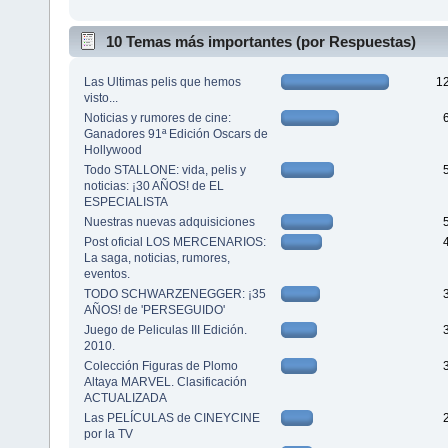
10 Temas más importantes (por Respuestas)
Las Ultimas pelis que hemos
1
visto...
Noticias y rumores de cine:
Ganadores 91ª Edición Oscars de
Hollywood
Todo STALLONE: vida, pelis y
noticias: ¡30 AÑOS! de EL
ESPECIALISTA
Nuestras nuevas adquisiciones
Post oficial LOS MERCENARIOS:
La saga, noticias, rumores,
eventos.
TODO SCHWARZENEGGER: ¡35
AÑOS! de 'PERSEGUIDO'
Juego de Peliculas III Edición.
2010.
Colección Figuras de Plomo
Altaya MARVEL. Clasificación
ACTUALIZADA
Las PELÍCULAS de CINEYCINE
por la TV