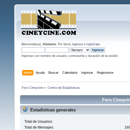
Bienvenido(a),
Visitante
. Por favor,
ingresa
o
regístrate
.
Ingresar con nombre de usuario, contraseña y duración de la sesión
Inicio
Ayuda
Buscar
Calendario
Ingresar
Registrarse
Foro Cineycine
»
Centro de Estadísticas
Foro Cineycin
Estadísticas generales
Total de Usuarios:
Total de Mensajes:
16