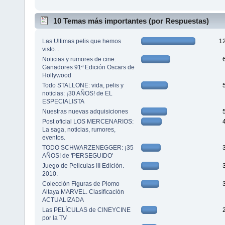
10 Temas más importantes (por Respuestas)
Las Ultimas pelis que hemos
1
visto...
Noticias y rumores de cine:
Ganadores 91ª Edición Oscars de
Hollywood
Todo STALLONE: vida, pelis y
noticias: ¡30 AÑOS! de EL
ESPECIALISTA
Nuestras nuevas adquisiciones
Post oficial LOS MERCENARIOS:
La saga, noticias, rumores,
eventos.
TODO SCHWARZENEGGER: ¡35
AÑOS! de 'PERSEGUIDO'
Juego de Peliculas III Edición.
2010.
Colección Figuras de Plomo
Altaya MARVEL. Clasificación
ACTUALIZADA
Las PELÍCULAS de CINEYCINE
por la TV