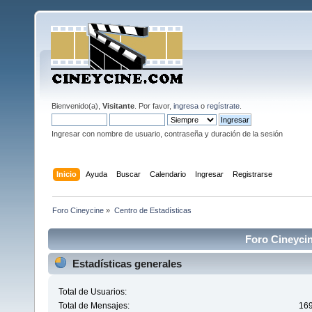
Bienvenido(a),
Visitante
. Por favor,
ingresa
o
regístrate
.
Ingresar con nombre de usuario, contraseña y duración de la sesión
Inicio
Ayuda
Buscar
Calendario
Ingresar
Registrarse
Foro Cineycine
»
Centro de Estadísticas
Foro Cineycin
Estadísticas generales
Total de Usuarios:
Total de Mensajes:
16