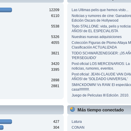
12209
Las Ultimas pelis que hemos visto...
6110
Noticias y rumores de cine: Ganador
Edición Oscars de Hollywood
5538
Todo STALLONE: vida, pelis y noticia
AÑOS! de EL ESPECIALISTA
5326
Nuestras nuevas adquisiciones
4055
Colección Figuras de Plomo Altaya
Clasificación ACTUALIZADA
3821
TODO SCHWARZENEGGER: ¡35 AÑO
'PERSEGUIDO'
3420
Post oficial LOS MERCENARIOS: La 
noticias, rumores, eventos.
3395
Post oficial: JEAN-CLAUDE VAN DA
AÑOS! de 'SOLDADO UNIVERSAL'
2898
SMACKDOWN! Vs RAW. El espectácu
2881
casa!!!!!!!!!!!.
Juego de Peliculas III Edición. 2010.
Más tiempo conectado
427
Latura
304
CONAN