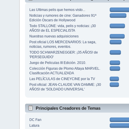
Las Ultimas pelis que hemos visto...
Noticias y rumores de cine: Ganadores 91ª
Edición Oscars de Hollywood
Todo STALLONE: vida, pelis y noticias: ¡30
AÑOS! de EL ESPECIALISTA
Nuestras nuevas adquisiciones
Post oficial LOS MERCENARIOS: La saga,
noticias, rumores, eventos.
TODO SCHWARZENEGGER: ¡35 AÑOS! de
'PERSEGUIDO'
Juego de Peliculas III Edición. 2010.
Colección Figuras de Plomo Altaya MARVEL.
Clasificación ACTUALIZADA
Las PELÍCULAS de CINEYCINE por la TV
Post oficial: JEAN-CLAUDE VAN DAMME: ¡30
AÑOS! de 'SOLDADO UNIVERSAL'
Principales Creadores de Temas
DC Fan
Latura