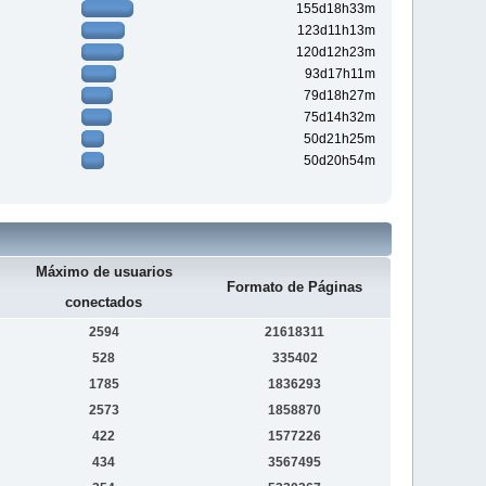
155d18h33m
123d11h13m
120d12h23m
93d17h11m
79d18h27m
75d14h32m
50d21h25m
50d20h54m
Máximo de usuarios
Formato de Páginas
conectados
2594
21618311
528
335402
1785
1836293
2573
1858870
422
1577226
434
3567495