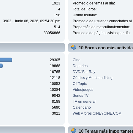
1923
Promedio de temas al día:
4
Total de Foros:
156
Último usuario:
3902 - Junio 08, 2026, 09:54:30 pm
Promedio de usuarios conectados al 
514
Proporción de masculino/femenino:
83056866
Promedio de páginas vistas por día:
10 Foros con más activid
29305
Cine
19868
Deportes
16765
DVD/ Blu-Ray
12118
Cómics y Merchandising
10853
Off Topic
10384
Videojuegos
9042
Series TV
8188
TV en general
5690
Calendario
3021
Web y foros CINEYCINE.COM
10 Temas más importantes 