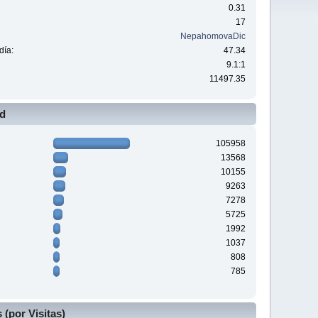
0.31
17
NepahomovaDic
día:
47.34
9.1:1
11497.35
ad
105958
13568
10155
9263
7278
5725
1992
1037
808
785
(por Visitas)