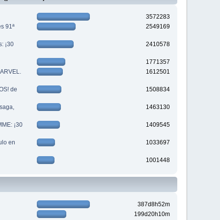
3572283
es 91ª
2549169
s: ¡30
2410578
1771357
 MARVEL.
1612501
S! de
1508834
saga,
1463130
MME: ¡30
1409545
lo en
1033697
1001448
387d8h52m
199d20h10m