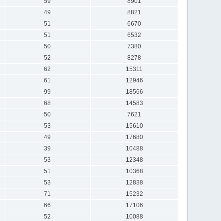
59
8901
49
8821
51
6670
51
6532
50
7380
52
8278
62
15311
61
12946
99
18566
68
14583
50
7621
53
15610
49
17680
39
10488
53
12348
51
10368
53
12838
71
15232
66
17106
52
10088