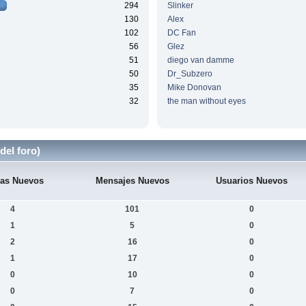
294
Slinker
130
Alex
102
DC Fan
56
Glez
51
diego van damme
50
Dr_Subzero
35
Mike Donovan
32
the man without eyes
del foro)
as Nuevos
Mensajes Nuevos
Usuarios Nuevos
4
101
0
1
5
0
2
16
0
1
17
0
0
10
0
0
7
0