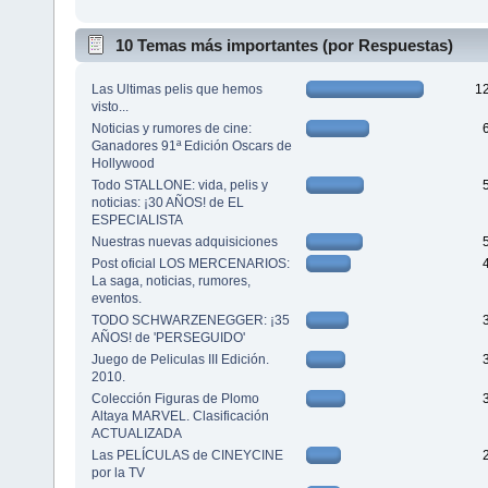
10 Temas más importantes (por Respuestas)
Las Ultimas pelis que hemos
1
visto...
Noticias y rumores de cine:
Ganadores 91ª Edición Oscars de
Hollywood
Todo STALLONE: vida, pelis y
noticias: ¡30 AÑOS! de EL
ESPECIALISTA
Nuestras nuevas adquisiciones
Post oficial LOS MERCENARIOS:
La saga, noticias, rumores,
eventos.
TODO SCHWARZENEGGER: ¡35
AÑOS! de 'PERSEGUIDO'
Juego de Peliculas III Edición.
2010.
Colección Figuras de Plomo
Altaya MARVEL. Clasificación
ACTUALIZADA
Las PELÍCULAS de CINEYCINE
por la TV