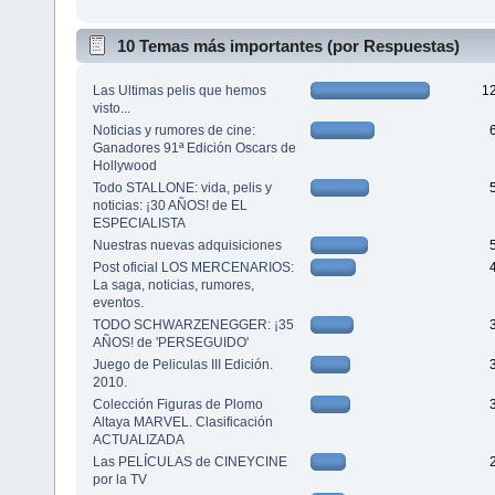
10 Temas más importantes (por Respuestas)
Las Ultimas pelis que hemos
1
visto...
Noticias y rumores de cine:
Ganadores 91ª Edición Oscars de
Hollywood
Todo STALLONE: vida, pelis y
noticias: ¡30 AÑOS! de EL
ESPECIALISTA
Nuestras nuevas adquisiciones
Post oficial LOS MERCENARIOS:
La saga, noticias, rumores,
eventos.
TODO SCHWARZENEGGER: ¡35
AÑOS! de 'PERSEGUIDO'
Juego de Peliculas III Edición.
2010.
Colección Figuras de Plomo
Altaya MARVEL. Clasificación
ACTUALIZADA
Las PELÍCULAS de CINEYCINE
por la TV