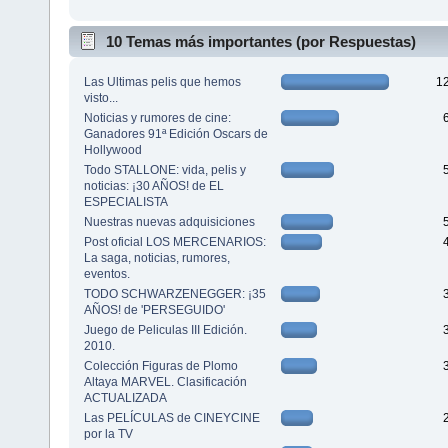
10 Temas más importantes (por Respuestas)
Las Ultimas pelis que hemos
1
visto...
Noticias y rumores de cine:
Ganadores 91ª Edición Oscars de
Hollywood
Todo STALLONE: vida, pelis y
noticias: ¡30 AÑOS! de EL
ESPECIALISTA
Nuestras nuevas adquisiciones
Post oficial LOS MERCENARIOS:
La saga, noticias, rumores,
eventos.
TODO SCHWARZENEGGER: ¡35
AÑOS! de 'PERSEGUIDO'
Juego de Peliculas III Edición.
2010.
Colección Figuras de Plomo
Altaya MARVEL. Clasificación
ACTUALIZADA
Las PELÍCULAS de CINEYCINE
por la TV