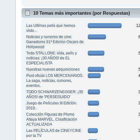
10 Temas más importantes (por Respuestas)
Las Ultimas pelis que hemos
1
visto...
Noticias y rumores de cine:
Ganadores 91ª Edición Oscars de
Hollywood
Todo STALLONE: vida, pelis y
noticias: ¡30 AÑOS! de EL
ESPECIALISTA
Nuestras nuevas adquisiciones
Post oficial LOS MERCENARIOS:
La saga, noticias, rumores,
eventos.
TODO SCHWARZENEGGER: ¡35
AÑOS! de 'PERSEGUIDO'
Juego de Peliculas III Edición.
2010.
Colección Figuras de Plomo
Altaya MARVEL. Clasificación
ACTUALIZADA
Las PELÍCULAS de CINEYCINE
por la TV