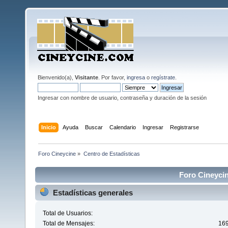
Bienvenido(a),
Visitante
. Por favor,
ingresa
o
regístrate
.
Ingresar con nombre de usuario, contraseña y duración de la sesión
Inicio
Ayuda
Buscar
Calendario
Ingresar
Registrarse
Foro Cineycine
»
Centro de Estadísticas
Foro Cineycin
Estadísticas generales
Total de Usuarios:
Total de Mensajes:
16