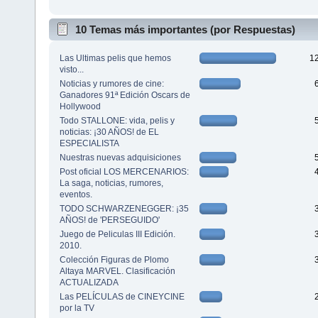
10 Temas más importantes (por Respuestas)
Las Ultimas pelis que hemos
1
visto...
Noticias y rumores de cine:
Ganadores 91ª Edición Oscars de
Hollywood
Todo STALLONE: vida, pelis y
noticias: ¡30 AÑOS! de EL
ESPECIALISTA
Nuestras nuevas adquisiciones
Post oficial LOS MERCENARIOS:
La saga, noticias, rumores,
eventos.
TODO SCHWARZENEGGER: ¡35
AÑOS! de 'PERSEGUIDO'
Juego de Peliculas III Edición.
2010.
Colección Figuras de Plomo
Altaya MARVEL. Clasificación
ACTUALIZADA
Las PELÍCULAS de CINEYCINE
por la TV