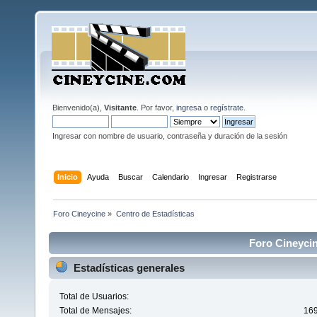
Bienvenido(a),
Visitante
. Por favor,
ingresa
o
regístrate
.
Ingresar con nombre de usuario, contraseña y duración de la sesión
Inicio
Ayuda
Buscar
Calendario
Ingresar
Registrarse
Foro Cineycine
»
Centro de Estadísticas
Foro Cineycin
Estadísticas generales
Total de Usuarios:
Total de Mensajes:
16