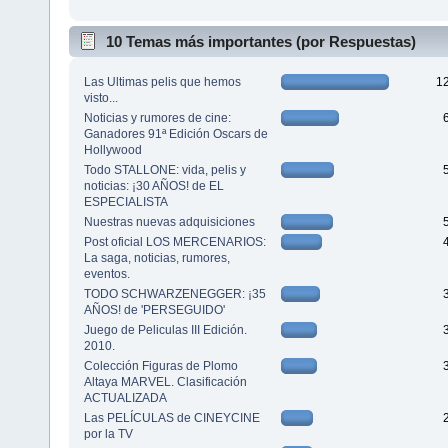
10 Temas más importantes (por Respuestas)
Las Ultimas pelis que hemos
1
visto...
Noticias y rumores de cine:
Ganadores 91ª Edición Oscars de
Hollywood
Todo STALLONE: vida, pelis y
noticias: ¡30 AÑOS! de EL
ESPECIALISTA
Nuestras nuevas adquisiciones
Post oficial LOS MERCENARIOS:
La saga, noticias, rumores,
eventos.
TODO SCHWARZENEGGER: ¡35
AÑOS! de 'PERSEGUIDO'
Juego de Peliculas III Edición.
2010.
Colección Figuras de Plomo
Altaya MARVEL. Clasificación
ACTUALIZADA
Las PELÍCULAS de CINEYCINE
por la TV