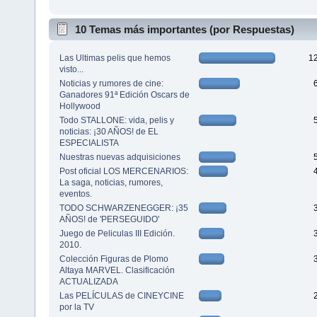
10 Temas más importantes (por Respuestas)
Las Ultimas pelis que hemos
1
visto...
Noticias y rumores de cine:
Ganadores 91ª Edición Oscars de
Hollywood
Todo STALLONE: vida, pelis y
noticias: ¡30 AÑOS! de EL
ESPECIALISTA
Nuestras nuevas adquisiciones
Post oficial LOS MERCENARIOS:
La saga, noticias, rumores,
eventos.
TODO SCHWARZENEGGER: ¡35
AÑOS! de 'PERSEGUIDO'
Juego de Peliculas III Edición.
2010.
Colección Figuras de Plomo
Altaya MARVEL. Clasificación
ACTUALIZADA
Las PELÍCULAS de CINEYCINE
por la TV