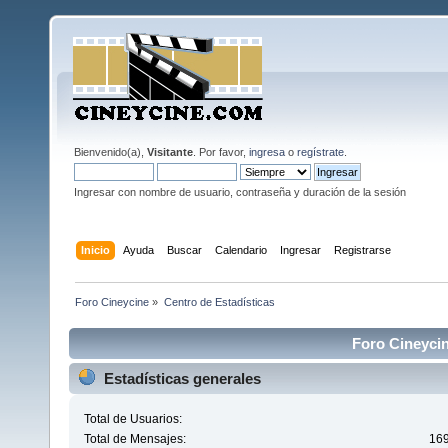
Bienvenido(a),
Visitante
. Por favor,
ingresa
o
regístrate
.
Ingresar con nombre de usuario, contraseña y duración de la sesión
Inicio
Ayuda
Buscar
Calendario
Ingresar
Registrarse
Foro Cineycine
»
Centro de Estadísticas
Foro Cineycin
Estadísticas generales
Total de Usuarios:
Total de Mensajes:
16