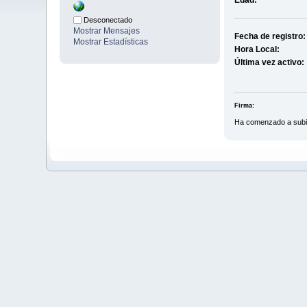
Edad:
Desconectado
Mostrar Mensajes
Fecha de registro:
Mostrar Estadísticas
Hora Local:
Última vez activo:
Firma:
Ha comenzado a subir