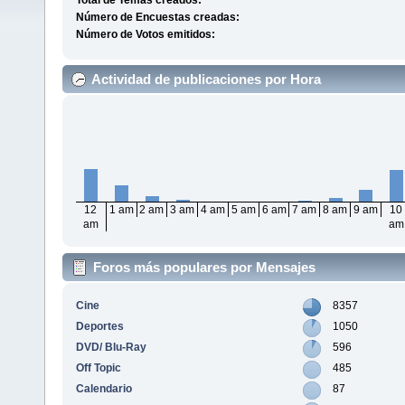
Total de Temas creados:
Número de Encuestas creadas:
Número de Votos emitidos:
Actividad de publicaciones por Hora
12
1 am
2 am
3 am
4 am
5 am
6 am
7 am
8 am
9 am
10
am
am
Foros más populares por Mensajes
Cine
8357
Deportes
1050
DVD/ Blu-Ray
596
Off Topic
485
Calendario
87