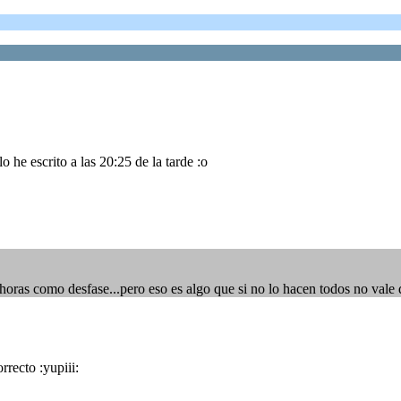
he escrito a las 20:25 de la tarde :o
 horas como desfase...pero eso es algo que si no lo hacen todos no vale 
rrecto :yupiii: