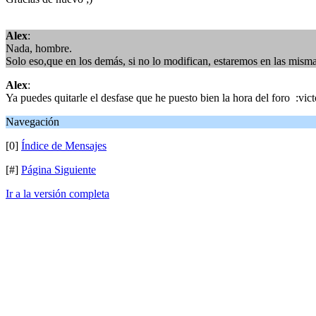
Alex
:
Nada, hombre.
Solo eso,que en los demás, si no lo modifican, estaremos en las misma
Alex
:
Ya puedes quitarle el desfase que he puesto bien la hora del foro :vict
Navegación
[0]
Índice de Mensajes
[#]
Página Siguiente
Ir a la versión completa