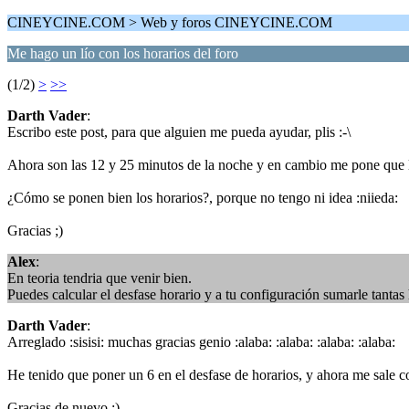
CINEYCINE.COM > Web y foros CINEYCINE.COM
Me hago un lío con los horarios del foro
(1/2)
>
>>
Darth Vader
:
Escribo este post, para que alguien me pueda ayudar, plis :-\
Ahora son las 12 y 25 minutos de la noche y en cambio me pone que lo 
¿Cómo se ponen bien los horarios?, porque no tengo ni idea :niieda:
Gracias ;)
Alex
:
En teoria tendria que venir bien.
Puedes calcular el desfase horario y a tu configuración sumarle tantas
Darth Vader
:
Arreglado :sisisi: muchas gracias genio :alaba: :alaba: :alaba: :alaba:
He tenido que poner un 6 en el desfase de horarios, y ahora me sale co
Gracias de nuevo ;)