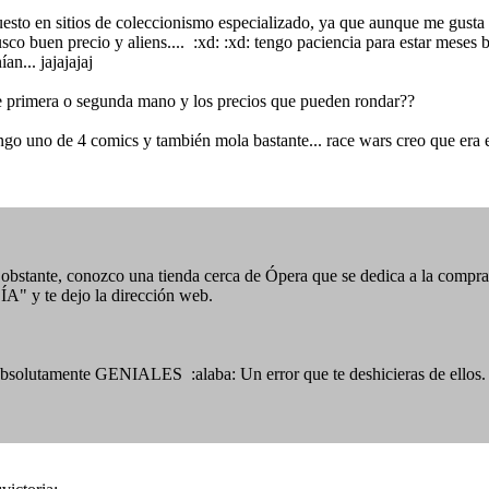
esto en sitios de coleccionismo especializado, ya que aunque me gusta 
sco buen precio y aliens.... :xd: :xd: tengo paciencia para estar meses 
an... jajajajaj
de primera o segunda mano y los precios que pueden rondar??
uno de 4 comics y también mola bastante... race wars creo que era el 
 obstante, conozco una tienda cerca de Ópera que se dedica a la compra
" y te dejo la dirección web.
bsolutamente GENIALES :alaba: Un error que te deshicieras de ellos.