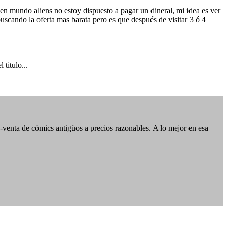
en mundo aliens no estoy dispuesto a pagar un dineral, mi idea es ver
buscando la oferta mas barata pero es que después de visitar 3 ó 4
titulo...
-venta de cómics antigüos a precios razonables. A lo mejor en esa