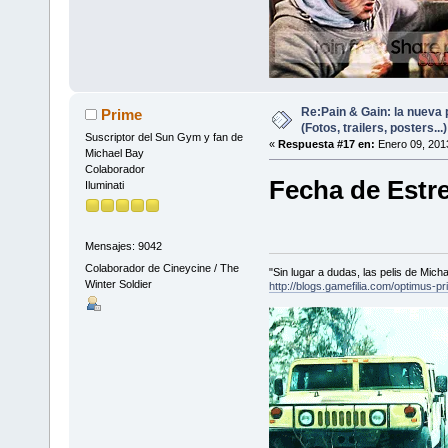
Re:Pain & Gain: la nueva 
Prime
(Fotos, trailers, posters...)
Suscriptor del Sun Gym y fan de
«
Respuesta #17 en:
Enero 09, 201
Michael Bay
Colaborador
Fecha de Estr
Iluminati
Mensajes: 9042
Colaborador de Cineycine / The
"Sin lugar a dudas, las pelis de Mic
Winter Soldier
http://blogs.gamefilia.com/optimus-p