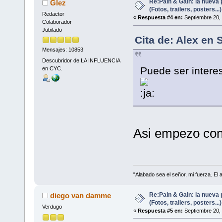
Re:Pain & Gain: la nueva 
Glez
(Fotos, trailers, posters...)
Redactor
«
Respuesta #4 en:
Septiembre 20, 
Colaborador
Jubilado
Cita de: Alex en 
Mensajes: 10853
Descubridor de LA INFLUENCIA
Puede ser interes
en CYC.
Asi empezo co
"Alabado sea el señor, mi fuerza. El 
Re:Pain & Gain: la nueva 
diego van damme
(Fotos, trailers, posters...)
Verdugo
«
Respuesta #5 en:
Septiembre 20, 