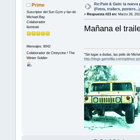
Re:Pain & Gain: la nueva 
Prime
(Fotos, trailers, posters...)
Suscriptor del Sun Gym y fan de
«
Respuesta #23 en:
Marzo 26, 201
Michael Bay
Colaborador
Mañana el trail
Iluminati
Mensajes: 9042
Colaborador de Cineycine / The
"Sin lugar a dudas, las pelis de Mic
Winter Soldier
http://blogs.gamefilia.com/optimus-p