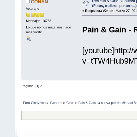
Re:Pain & Gain: la nueva 
CONAN
(Fotos, trailers, posters...)
Veterano
«
Respuesta #24 en:
Marzo 27, 201
Mensajes: 16765
Pain & Gain - 
Lo que no nos mata, nos hace
más fuerte.
[youtube]http:
v=tTW4Hub9MTo
Páginas: [
1
]
2
Foro Cineycine
»
General
»
Cine 
»
Pain & Gain: la nueva peli de Michael Bay