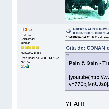
Re:Pain & Gain: la nueva 
Glez
(Fotos, trailers, posters...)
Redactor
«
Respuesta #15 en:
Enero 08, 201
Colaborador
Jubilado
Cita de: CONAN e
Mensajes: 10853
Descubridor de LA INFLUENCIA
Pain & Gain - Tr
en CYC.
[youtube]http://
v=77SxjMnUJs8[/
YEAH!