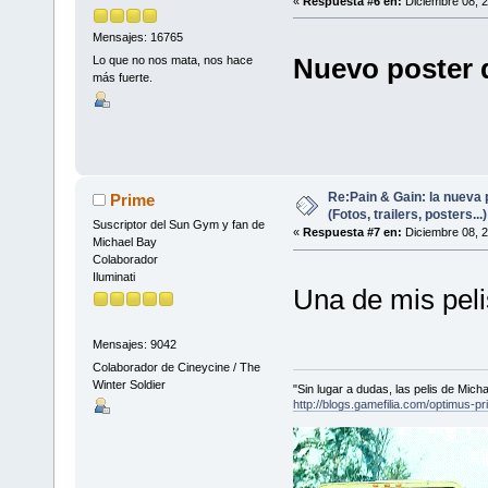
«
Respuesta #6 en:
Diciembre 08, 2
Mensajes: 16765
Nuevo poster 
Lo que no nos mata, nos hace
más fuerte.
Re:Pain & Gain: la nueva 
Prime
(Fotos, trailers, posters...)
Suscriptor del Sun Gym y fan de
«
Respuesta #7 en:
Diciembre 08, 2
Michael Bay
Colaborador
Iluminati
Una de mis pel
Mensajes: 9042
Colaborador de Cineycine / The
Winter Soldier
"Sin lugar a dudas, las pelis de Mic
http://blogs.gamefilia.com/optimus-p