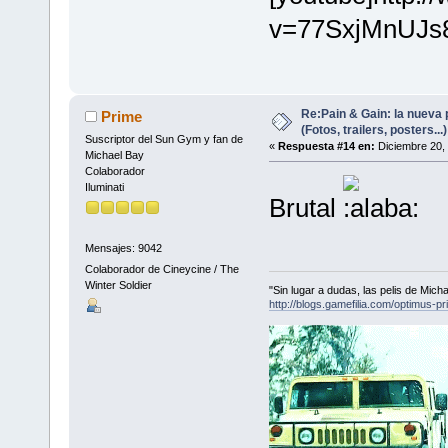
v=77SxjMnUJs8
Re:Pain & Gain: la nueva 
Prime
(Fotos, trailers, posters...)
Suscriptor del Sun Gym y fan de
«
Respuesta #14 en:
Diciembre 20, 
Michael Bay
Colaborador
Iluminati
Brutal
Mensajes: 9042
Colaborador de Cineycine / The
Winter Soldier
"Sin lugar a dudas, las pelis de Mic
http://blogs.gamefilia.com/optimus-p