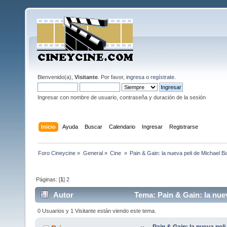
Bienvenido(a),
Visitante
. Por favor,
ingresa
o
regístrate
.
Ingresar con nombre de usuario, contraseña y duración de la sesión
Inicio
Ayuda
Buscar
Calendario
Ingresar
Registrarse
Foro Cineycine
»
General
»
Cine 
»
Pain & Gain: la nueva peli de Michael Bay
Páginas: [
1
]
2
Autor
Tema: Pain & Gain: la nueva
veces)
0 Usuarios y 1 Visitante están viendo este tema.
Pain & Gain: la nueva peli