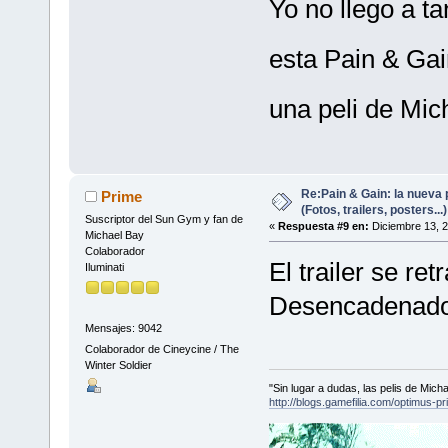
Yo no llego a t
esta Pain & Ga
una peli de Mi
Re:Pain & Gain: la nueva 
Prime
(Fotos, trailers, posters...)
Suscriptor del Sun Gym y fan de
«
Respuesta #9 en:
Diciembre 13, 2
Michael Bay
Colaborador
El trailer se re
Iluminati
Desencadenado 
Mensajes: 9042
Colaborador de Cineycine / The
Winter Soldier
"Sin lugar a dudas, las pelis de Mic
http://blogs.gamefilia.com/optimus-p