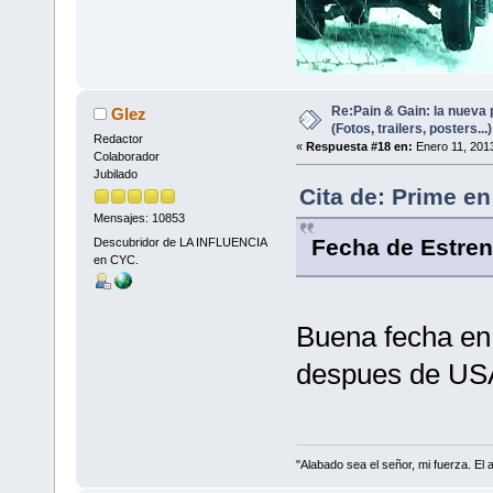
Re:Pain & Gain: la nueva 
Glez
(Fotos, trailers, posters...)
Redactor
«
Respuesta #18 en:
Enero 11, 2013
Colaborador
Jubilado
Cita de: Prime en
Mensajes: 10853
Fecha de Estren
Descubridor de LA INFLUENCIA
en CYC.
Buena fecha en
despues de US
"Alabado sea el señor, mi fuerza. El 