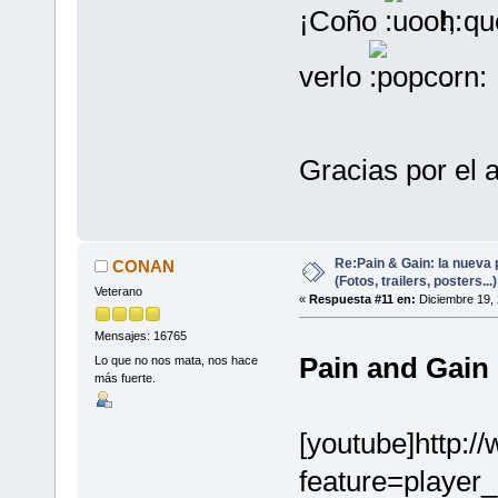
¡Coño
!, q
verlo
.
Gracias por el 
Re:Pain & Gain: la nueva 
CONAN
(Fotos, trailers, posters...)
Veterano
«
Respuesta #11 en:
Diciembre 19, 
Mensajes: 16765
Pain and Gain 
Lo que no nos mata, nos hace
más fuerte.
[youtube]http:
feature=playe