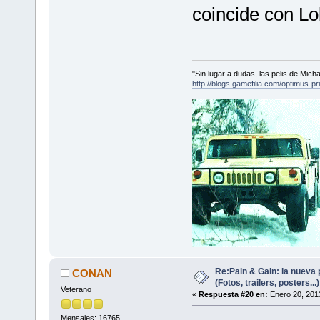
coincide con L
"Sin lugar a dudas, las pelis de Mic
http://blogs.gamefilia.com/optimus-p
Re:Pain & Gain: la nueva 
CONAN
(Fotos, trailers, posters...)
Veterano
«
Respuesta #20 en:
Enero 20, 201
Mensajes: 16765