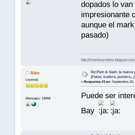
dopados lo van 
impresionante c
aunque el mark
pasado)
http://instantesyrelatos.blogspot.com
Re:Pain & Gain: la nueva 
Alex
(Fotos, trailers, posters...)
Leyenda
«
Respuesta #3 en:
Septiembre 20, 
Puede ser intere
Mensajes: 19868
Bay