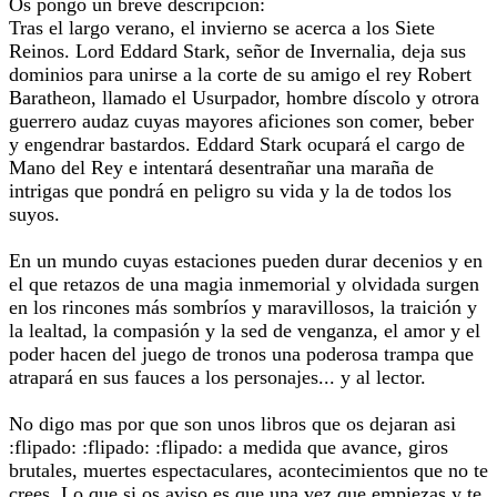
Os pongo un breve descripcion:
Tras el largo verano, el invierno se acerca a los Siete
Reinos. Lord Eddard Stark, señor de Invernalia, deja sus
dominios para unirse a la corte de su amigo el rey Robert
Baratheon, llamado el Usurpador, hombre díscolo y otrora
guerrero audaz cuyas mayores aficiones son comer, beber
y engendrar bastardos. Eddard Stark ocupará el cargo de
Mano del Rey e intentará desentrañar una maraña de
intrigas que pondrá en peligro su vida y la de todos los
suyos.
En un mundo cuyas estaciones pueden durar decenios y en
el que retazos de una magia inmemorial y olvidada surgen
en los rincones más sombríos y maravillosos, la traición y
la lealtad, la compasión y la sed de venganza, el amor y el
poder hacen del juego de tronos una poderosa trampa que
atrapará en sus fauces a los personajes... y al lector.
No digo mas por que son unos libros que os dejaran asi
:flipado: :flipado: :flipado: a medida que avance, giros
brutales, muertes espectaculares, acontecimientos que no te
crees. Lo que si os aviso es que una vez que empiezas y te