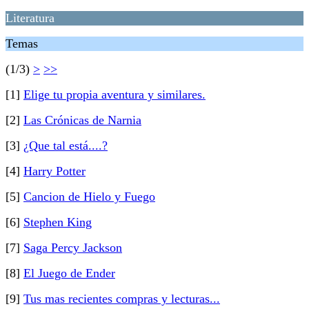
Literatura
Temas
(1/3)
>
>>
[1]
Elige tu propia aventura y similares.
[2]
Las Crónicas de Narnia
[3]
¿Que tal está....?
[4]
Harry Potter
[5]
Cancion de Hielo y Fuego
[6]
Stephen King
[7]
Saga Percy Jackson
[8]
El Juego de Ender
[9]
Tus mas recientes compras y lecturas...