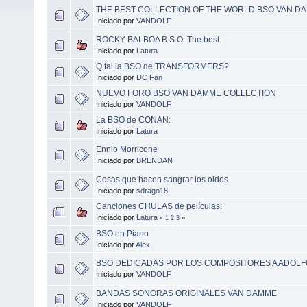
THE BEST COLLECTION OF THE WORLD BSO VAN D
Iniciado por
VANDOLF
ROCKY BALBOA B.S.O. The best.
Iniciado por
Latura
Q tal la BSO de TRANSFORMERS?
Iniciado por
DC Fan
NUEVO FORO BSO VAN DAMME COLLECTION
Iniciado por
VANDOLF
La BSO de CONAN:
Iniciado por
Latura
Ennio Morricone
Iniciado por
BRENDAN
Cosas que hacen sangrar los oidos
Iniciado por
sdrago18
Canciones CHULAS de películas:
Iniciado por
Latura
«
1
2
3
»
BSO en Piano
Iniciado por
Alex
BSO DEDICADAS POR LOS COMPOSITORES A ADOLF
Iniciado por
VANDOLF
BANDAS SONORAS ORIGINALES VAN DAMME
Iniciado por
VANDOLF