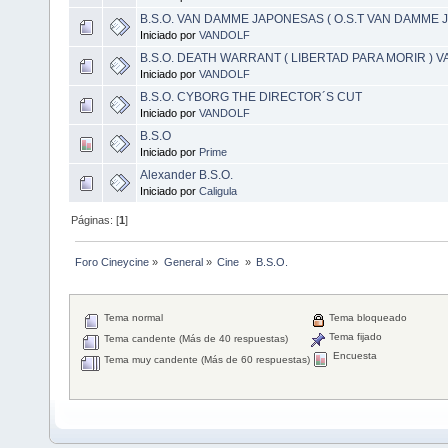
B.S.O. VAN DAMME JAPONESAS ( O.S.T VAN DAMME 
Iniciado por
VANDOLF
B.S.O. DEATH WARRANT ( LIBERTAD PARA MORIR ) 
Iniciado por
VANDOLF
B.S.O. CYBORG THE DIRECTOR´S CUT
Iniciado por
VANDOLF
B.S.O
Iniciado por
Prime
Alexander B.S.O.
Iniciado por
Caligula
Páginas: [
1
]
Foro Cineycine
»
General
»
Cine 
»
B.S.O.
Tema normal
Tema bloqueado
Tema fijado
Tema candente (Más de 40 respuestas)
Encuesta
Tema muy candente (Más de 60 respuestas)