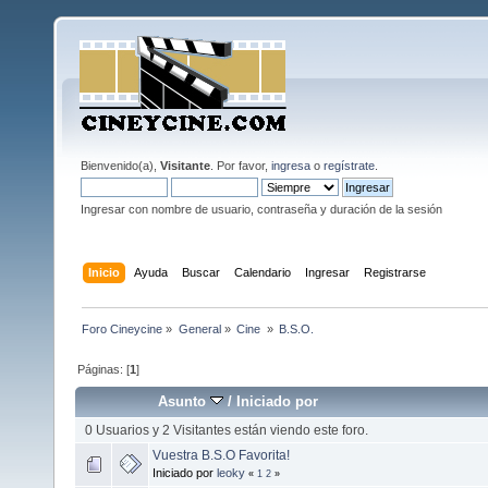
Bienvenido(a),
Visitante
. Por favor,
ingresa
o
regístrate
.
Ingresar con nombre de usuario, contraseña y duración de la sesión
Inicio
Ayuda
Buscar
Calendario
Ingresar
Registrarse
Foro Cineycine
»
General
»
Cine 
»
B.S.O.
Páginas: [
1
]
Asunto
/
Iniciado por
0 Usuarios y 2 Visitantes están viendo este foro.
Vuestra B.S.O Favorita!
Iniciado por
leoky
«
1
2
»