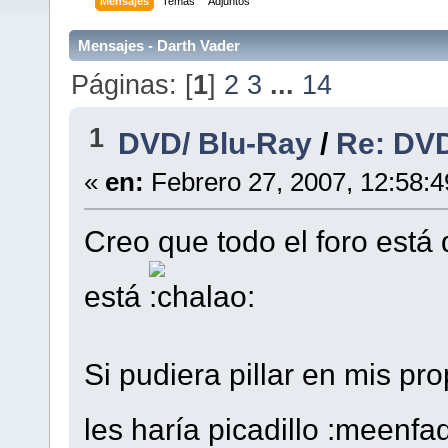
Mensajes
Temas
Adjuntos
Mensajes - Darth Vader
Páginas: [
1
]
2
3
...
14
1
DVD/ Blu-Ray
/
Re: DV
«
en:
Febrero 27, 2007, 12:58:
Creo que todo el foro está
está
Si pudiera pillar en mis p
les haría picadillo :meenf