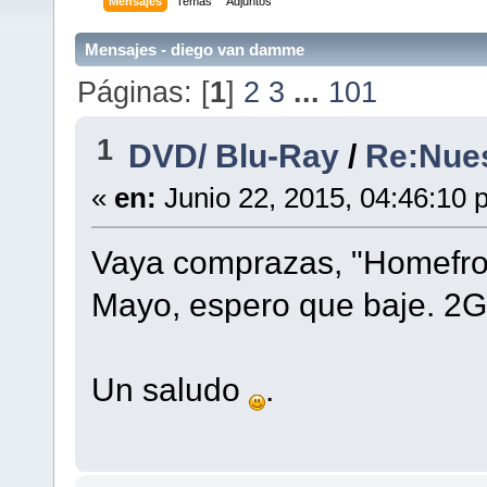
Mensajes
Temas
Adjuntos
Mensajes - diego van damme
Páginas: [
1
]
2
3
...
101
1
DVD/ Blu-Ray
/
Re:Nues
«
en:
Junio 22, 2015, 04:46:10 
Vaya comprazas, "Homefro
Mayo, espero que baje. 2
Un saludo
.