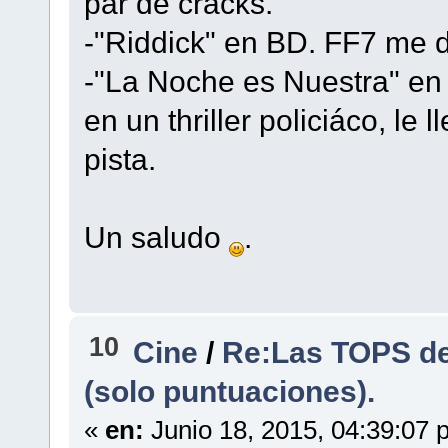
par de cracks.
-"Riddick" en BD. FF7 me 
-"La Noche es Nuestra" en
en un thriller policiáco, le
pista.
Un saludo
.
10
Cine
/
Re:Las TOPS de
(solo puntuaciones).
«
en:
Junio 18, 2015, 04:39:07 