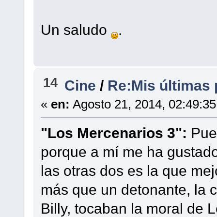
Un saludo
.
14
Cine
/
Re:Mis últimas p
«
en:
Agosto 21, 2014, 02:49:3
"Los Mercenarios 3":
Pues
porque a mí me ha gustad
las otras dos es la que mej
más que un detonante, la ch
Billy, tocaban la moral de 