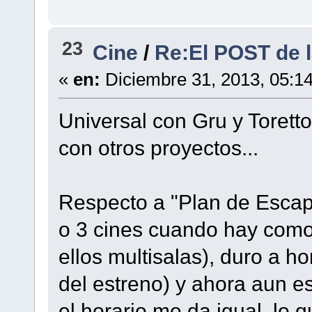
23
Cine
/
Re:El POST de
«
en:
Diciembre 31, 2013, 05:1
Universal con Gru y Torett
con otros proyectos...
Respecto a "Plan de Escap
o 3 cines cuando hay como
ellos multisalas), duro a 
del estreno) y ahora aun es
el horario me da igual, lo 